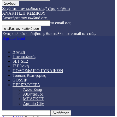
Ξεχάσατε τον κωδικό σας? ζήτα βοήθεια
ΑΝΑΚΤΗΣΗ ΚΩΔΙΚΟΥ
Ανακτήστε τον κωδικό σας
το email σας
Ένας κωδικός πρόσβασης θα σταλθεί με e-mail σε εσάς.
Agrinio Goal
Αρχική
Παναιτωλικός
SL1-SL2
Γ’ Εθνική
ΠΟΔΟΣΦΑΙΡΟ ΓΥΝΑΙΚΩΝ
Τοπικές Κατηγορίες
GOSSIP
ΠΕΡΙΣΣΟΤΕΡΑ
Άλλα Σπορ
Αθλητισμός
ΜΠΑΣΚΕΤ
Agrinio City