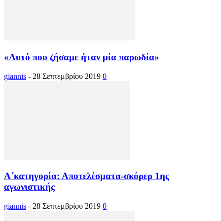
«Αυτό που ζήσαμε ήταν μία παρωδία»
giannis
-
28 Σεπτεμβρίου 2019
0
Α΄κατηγορία: Αποτελέσματα-σκόρερ 1ης
αγωνιστικής
giannis
-
28 Σεπτεμβρίου 2019
0