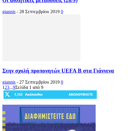
Οι αθλητικές μεταδόσεις (28/9)
giannis
-
28 Σεπτεμβρίου 2019
0
Στην σχολή προπονητών UEFA Β στα Γιάννενα
giannis
-
27 Σεπτεμβρίου 2019
0
1
2
3
...
9
Σελίδα 1 από 9