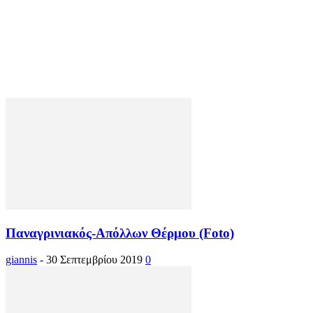
Παναγρινιακός-Απόλλων Θέρμου (Foto)
giannis
-
30 Σεπτεμβρίου 2019
0