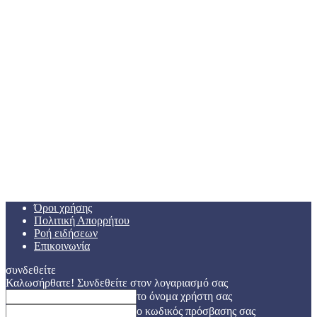
Όροι χρήσης
Πολιτική Απορρήτου
Ροή ειδήσεων
Επικοινωνία
συνδεθείτε
Καλωσήρθατε! Συνδεθείτε στον λογαριασμό σας
το όνομα χρήστη σας
ο κωδικός πρόσβασης σας