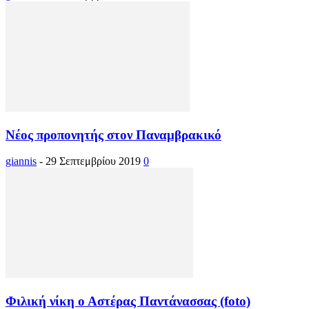
Νέος προπονητής στον Παναμβρακικό
giannis
-
29 Σεπτεμβρίου 2019
0
Φιλική νίκη ο Αστέρας Παντάνασσας (foto)