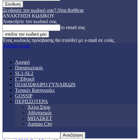
Ξεχάσατε τον κωδικό σας? ζήτα βοήθεια
ΑΝΑΚΤΗΣΗ ΚΩΔΙΚΟΥ
Ανακτήστε τον κωδικό σας
το email σας
Ένας κωδικός πρόσβασης θα σταλθεί με e-mail σε εσάς.
Agrinio Goal
Αρχική
Παναιτωλικός
SL1-SL2
Γ’ Εθνική
ΠΟΔΟΣΦΑΙΡΟ ΓΥΝΑΙΚΩΝ
Τοπικές Κατηγορίες
GOSSIP
ΠΕΡΙΣΣΟΤΕΡΑ
Άλλα Σπορ
Αθλητισμός
ΜΠΑΣΚΕΤ
Agrinio City