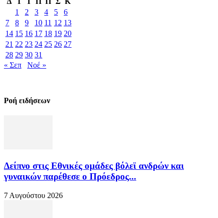
Δ
Τ
Τ
Π
Π
Σ
Κ
1
2
3
4
5
6
7
8
9
10
11
12
13
14
15
16
17
18
19
20
21
22
23
24
25
26
27
28
29
30
31
« Σεπ
Νοέ »
Ροή ειδήσεων
Δείπνο στις Εθνικές ομάδες βόλεϊ ανδρών και
γυναικών παρέθεσε ο Πρόεδρος...
7 Αυγούστου 2026