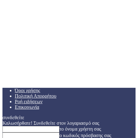
Όροι χρήσης
Πολιτική Απορρήτου
Ροή ειδήσεων
Επικοινωνία
συνδεθείτε
Καλωσήρθατε! Συνδεθείτε στον λογαριασμό σας
το όνομα χρήστη σας
ο κωδικός πρόσβασης σας