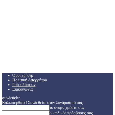
Όροι χρήσης
Πολιτική Απορρήτου
Ροή ειδήσεων
Επικοινωνία
συνδεθείτε
Καλωσήρθατε! Συνδεθείτε στον λογαριασμό σας
το όνομα χρήστη σας
ο κωδικός πρόσβασης σας