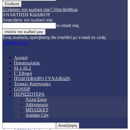
Ξεχάσατε τον κωδικό σας? ζήτα βοήθεια
ΑΝΑΚΤΗΣΗ ΚΩΔΙΚΟΥ
Ανακτήστε τον κωδικό σας
το email σας
Ένας κωδικός πρόσβασης θα σταλθεί με e-mail σε εσάς.
Agrinio Goal
Αρχική
Παναιτωλικός
SL1-SL2
Γ’ Εθνική
ΠΟΔΟΣΦΑΙΡΟ ΓΥΝΑΙΚΩΝ
Τοπικές Κατηγορίες
GOSSIP
ΠΕΡΙΣΣΟΤΕΡΑ
Άλλα Σπορ
Αθλητισμός
ΜΠΑΣΚΕΤ
Agrinio City