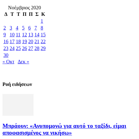
Νοέμβριος 2020
Δ
Τ
Τ
Π
Π
Σ
Κ
1
2
3
4
5
6
7
8
9
10
11
12
13
14
15
16
17
18
19
20
21
22
23
24
25
26
27
28
29
30
« Οκτ
Δεκ »
Ροή ειδήσεων
Μπράουν: «Ανυπομονώ για αυτό το ταξίδι, είμαι
αποφασισμένος να νικήσω»