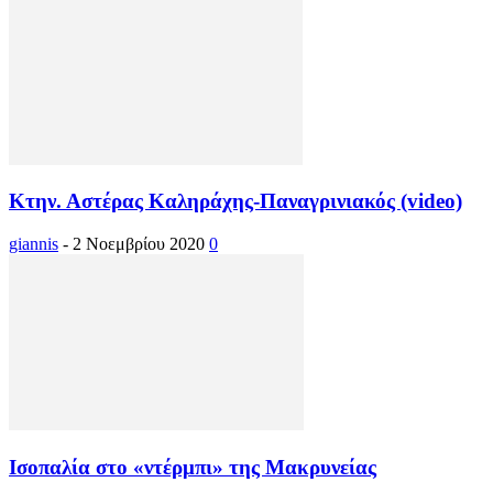
Κτην. Αστέρας Καληράχης-Παναγρινιακός (video)
giannis
-
2 Νοεμβρίου 2020
0
Ισοπαλία στο «ντέρμπι» της Μακρυνείας