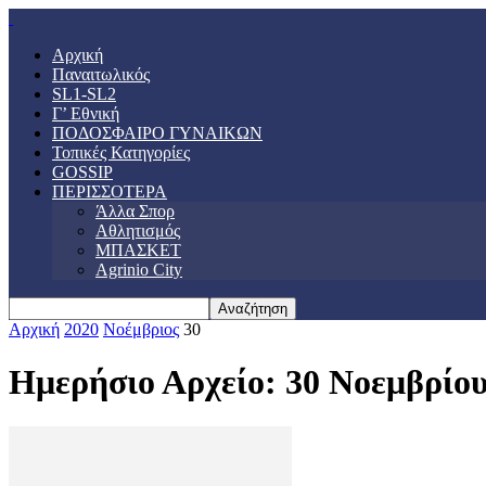
Αρχική
Παναιτωλικός
SL1-SL2
Γ’ Εθνική
ΠΟΔΟΣΦΑΙΡΟ ΓΥΝΑΙΚΩΝ
Τοπικές Κατηγορίες
GOSSIP
ΠΕΡΙΣΣΟΤΕΡΑ
Άλλα Σπορ
Αθλητισμός
ΜΠΑΣΚΕΤ
Agrinio City
Αρχική
2020
Νοέμβριος
30
Ημερήσιο Αρχείο: 30 Νοεμβρίου