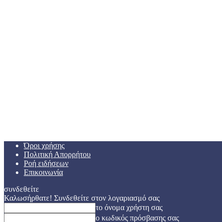
Όροι χρήσης
Πολιτική Απορρήτου
Ροή ειδήσεων
Επικοινωνία
συνδεθείτε
Καλωσήρθατε! Συνδεθείτε στον λογαριασμό σας
το όνομα χρήστη σας
ο κωδικός πρόσβασης σας