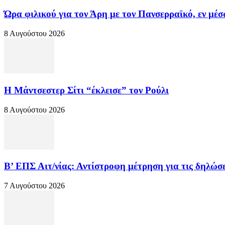
Ώρα φιλικού για τον Άρη με τον Πανσερραϊκό, εν μ
8 Αυγούστου 2026
Η Μάντσεστερ Σίτι “έκλεισε” τον Ρούλι
8 Αυγούστου 2026
Β’ ΕΠΣ Αιτ/νίας: Αντίστροφη μέτρηση για τις δηλώσει
7 Αυγούστου 2026