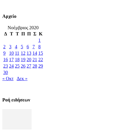
Αρχείο
Νοέμβριος 2020
Δ
Τ
Τ
Π
Π
Σ
Κ
1
2
3
4
5
6
7
8
9
10
11
12
13
14
15
16
17
18
19
20
21
22
23
24
25
26
27
28
29
30
« Οκτ
Δεκ »
Ροή ειδήσεων