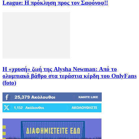
League: Η πρόκληση προς τον Σαφόνοφ!!
Η «χρυσή» ζωή της Alysha Newman: Από το
ολυμπιακό βάθρο στα τεράστια κέρδη του OnlyFans
(foto)