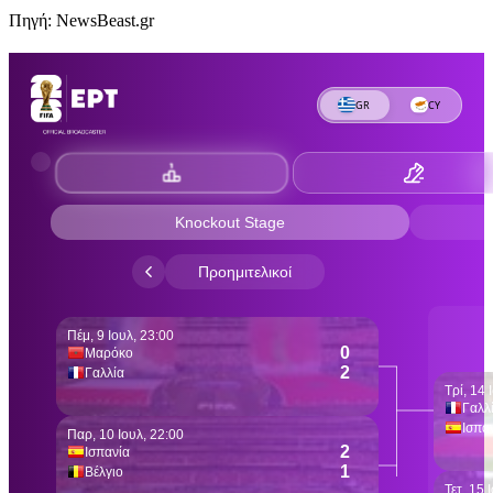
Πηγή: NewsBeast.gr