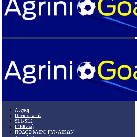
Αρχική
Παναιτωλικός
SL1-SL2
Γ’ Εθνική
ΠΟΔΟΣΦΑΙΡΟ ΓΥΝΑΙΚΩΝ