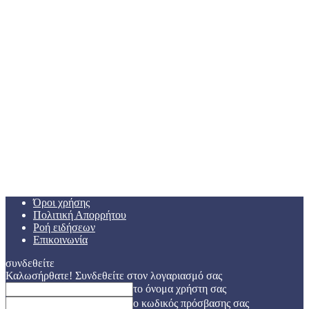
Όροι χρήσης
Πολιτική Απορρήτου
Ροή ειδήσεων
Επικοινωνία
συνδεθείτε
Καλωσήρθατε! Συνδεθείτε στον λογαριασμό σας
το όνομα χρήστη σας
ο κωδικός πρόσβασης σας