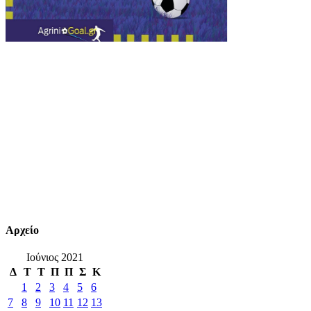
Αρχείο
Ιούνιος 2021
Δ
Τ
Τ
Π
Π
Σ
Κ
1
2
3
4
5
6
7
8
9
10
11
12
13