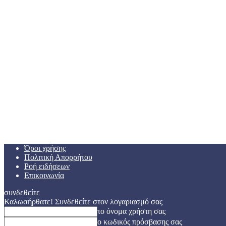
Όροι χρήσης
Πολιτική Απορρήτου
Ροή ειδήσεων
Επικοινωνία
συνδεθείτε
Καλωσήρθατε! Συνδεθείτε στον λογαριασμό σας
το όνομα χρήστη σας
ο κωδικός πρόσβασης σας