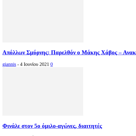
Απόλλων Σμύρνης: Παρελθόν ο Μάκης Χάβος – Ανακ
giannis
-
4 Ιουνίου 2021
0
Φινάλε στον 5ο όμιλο-αγώνες, διαιτητές