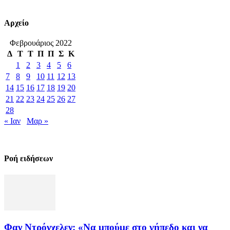
Αρχείο
Φεβρουάριος 2022
Δ
Τ
Τ
Π
Π
Σ
Κ
1
2
3
4
5
6
7
8
9
10
11
12
13
14
15
16
17
18
19
20
21
22
23
24
25
26
27
28
« Ιαν
Μαρ »
Ροή ειδήσεων
Φαν Ντρόνχελεν: «Να μπούμε στο γήπεδο και να