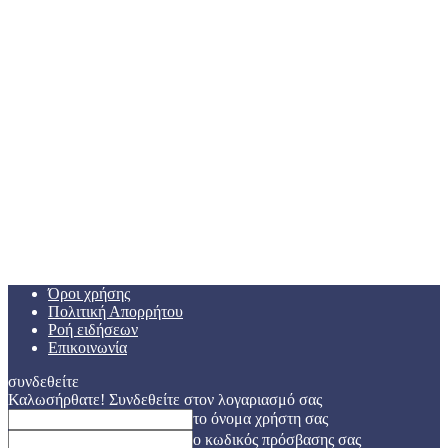
Όροι χρήσης
Πολιτική Απορρήτου
Ροή ειδήσεων
Επικοινωνία
συνδεθείτε
Καλωσήρθατε! Συνδεθείτε στον λογαριασμό σας
το όνομα χρήστη σας
ο κωδικός πρόσβασης σας