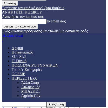
Ξεχάσατε τον κωδικό σας? ζήτα βοήθεια
ΑΝΑΚΤΗΣΗ ΚΩΔΙΚΟΥ
Ανακτήστε τον κωδικό σας
το email σας
Ένας κωδικός πρόσβασης θα σταλθεί με e-mail σε εσάς.
Agrinio Goal
Αρχική
Παναιτωλικός
SL1-SL2
Γ’ Εθνική
ΠΟΔΟΣΦΑΙΡΟ ΓΥΝΑΙΚΩΝ
Τοπικές Κατηγορίες
GOSSIP
ΠΕΡΙΣΣΟΤΕΡΑ
Άλλα Σπορ
Αθλητισμός
ΜΠΑΣΚΕΤ
Agrinio City