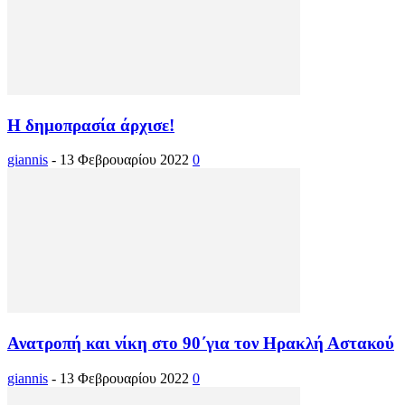
Η δημοπρασία άρχισε!
giannis
-
13 Φεβρουαρίου 2022
0
Ανατροπή και νίκη στο 90΄για τον Ηρακλή Αστακού
giannis
-
13 Φεβρουαρίου 2022
0