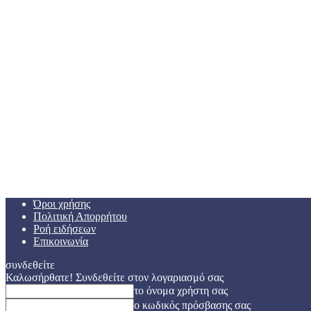
Όροι χρήσης
Πολιτική Απορρήτου
Ροή ειδήσεων
Επικοινωνία
συνδεθείτε
Καλωσήρθατε! Συνδεθείτε στον λογαριασμό σας
το όνομα χρήστη σας
ο κωδικός πρόσβασης σας