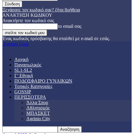
Ξεχάσατε τον κωδικό σας? ζήτα βοήθεια
ΑΝΑΚΤΗΣΗ ΚΩΔΙΚΟΥ
Ανακτήστε τον κωδικό σας
το email σας
Ένας κωδικός πρόσβασης θα σταλθεί με e-mail σε εσάς.
Agrinio Goal
Αρχική
Παναιτωλικός
SL1-SL2
Γ’ Εθνική
ΠΟΔΟΣΦΑΙΡΟ ΓΥΝΑΙΚΩΝ
Τοπικές Κατηγορίες
GOSSIP
ΠΕΡΙΣΣΟΤΕΡΑ
Άλλα Σπορ
Αθλητισμός
ΜΠΑΣΚΕΤ
Agrinio City