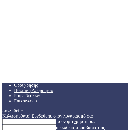
Όροι χρήσης
Πολιτική Απορρήτου
Ροή ειδήσεων
Επικοινωνία
συνδεθείτε
Καλωσήρθατε! Συνδεθείτε στον λογαριασμό σας
το όνομα χρήστη σας
ο κωδικός πρόσβασης σας