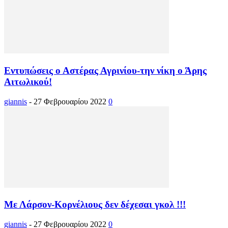
Εντυπώσεις ο Αστέρας Αγρινίου-την νίκη ο Άρης
Αιτωλικού!
giannis
-
27 Φεβρουαρίου 2022
0
Με Λάρσον-Κορνέλιους δεν δέχεσαι γκολ !!!
giannis
-
27 Φεβρουαρίου 2022
0