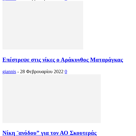
Επέστρεψε στις νίκες ο Αράκυνθος Ματαράγκας
giannis
-
28 Φεβρουαρίου 2022
0
Νίκη ¨ανόδου” για τον ΑΟ Σκουτεράς