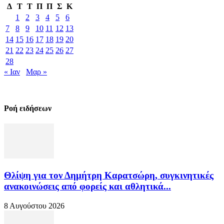
Δ
Τ
Τ
Π
Π
Σ
Κ
1
2
3
4
5
6
7
8
9
10
11
12
13
14
15
16
17
18
19
20
21
22
23
24
25
26
27
28
« Ιαν
Μαρ »
Ροή ειδήσεων
Θλίψη για τον Δημήτρη Καρατσώρη, συγκινητικές
ανακοινώσεις από φορείς και αθλητικά...
8 Αυγούστου 2026