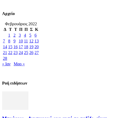
Αρχείο
Φεβρουάριος 2022
Δ
Τ
Τ
Π
Π
Σ
Κ
1
2
3
4
5
6
7
8
9
10
11
12
13
14
15
16
17
18
19
20
21
22
23
24
25
26
27
28
« Ιαν
Μαρ »
Ροή ειδήσεων