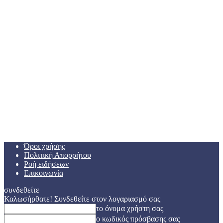
Όροι χρήσης
Πολιτική Απορρήτου
Ροή ειδήσεων
Επικοινωνία
συνδεθείτε
Καλωσήρθατε! Συνδεθείτε στον λογαριασμό σας
το όνομα χρήστη σας
ο κωδικός πρόσβασης σας