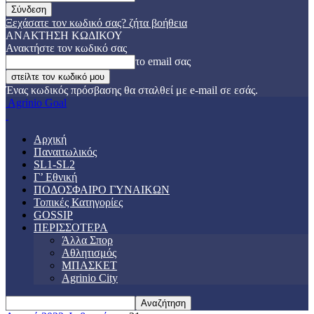
Ξεχάσατε τον κωδικό σας? ζήτα βοήθεια
ΑΝΑΚΤΗΣΗ ΚΩΔΙΚΟΥ
Ανακτήστε τον κωδικό σας
το email σας
Ένας κωδικός πρόσβασης θα σταλθεί με e-mail σε εσάς.
Agrinio Goal
Αρχική
Παναιτωλικός
SL1-SL2
Γ’ Εθνική
ΠΟΔΟΣΦΑΙΡΟ ΓΥΝΑΙΚΩΝ
Τοπικές Κατηγορίες
GOSSIP
ΠΕΡΙΣΣΟΤΕΡΑ
Άλλα Σπορ
Αθλητισμός
ΜΠΑΣΚΕΤ
Agrinio City