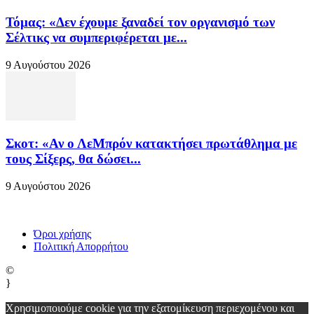
Τόμας: «Δεν έχουμε ξαναδεί τον οργανισμό των
Σέλτικς να συμπεριφέρεται με...
9 Αυγούστου 2026
Σκοτ: «Αν ο ΛεΜπρόν κατακτήσει πρωτάθλημα με
τους Σίξερς, θα δώσει...
9 Αυγούστου 2026
Όροι χρήσης
Πολιτική Απορρήτου
©
}
Χρησιμοποιούμε cookie για την εξατομίκευση περιεχομένου και