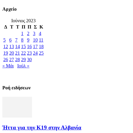
Αρχείο
Ιούνιος 2023
Δ
Τ
Τ
Π
Π
Σ
Κ
1
2
3
4
5
6
7
8
9
10
11
12
13
14
15
16
17
18
19
20
21
22
23
24
25
26
27
28
29
30
« Μάι
Ιούλ »
Ροή ειδήσεων
Ήττα για την Κ19 στην Αλβανία