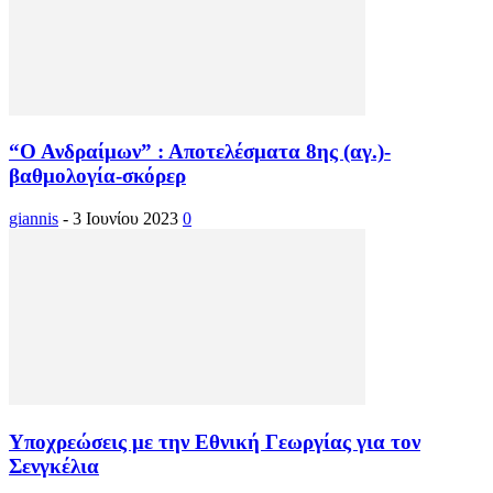
“Ο Ανδραίμων” : Αποτελέσματα 8ης (αγ.)-
βαθμολογία-σκόρερ
giannis
-
3 Ιουνίου 2023
0
Υποχρεώσεις με την Εθνική Γεωργίας για τον
Σενγκέλια