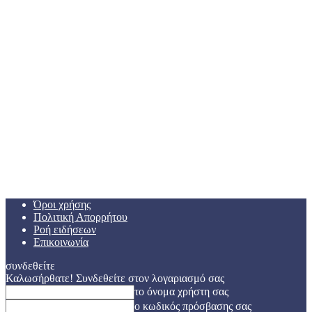
Όροι χρήσης
Πολιτική Απορρήτου
Ροή ειδήσεων
Επικοινωνία
συνδεθείτε
Καλωσήρθατε! Συνδεθείτε στον λογαριασμό σας
το όνομα χρήστη σας
ο κωδικός πρόσβασης σας