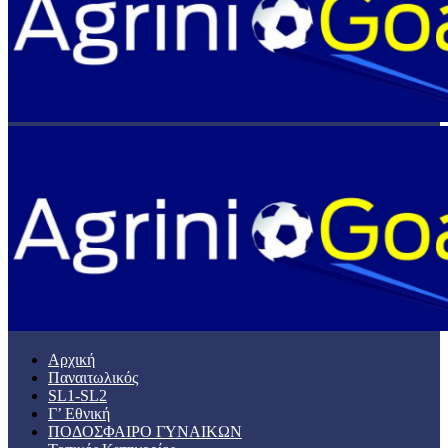
Αρχική
Παναιτωλικός
SL1-SL2
Γ’ Εθνική
ΠΟΔΟΣΦΑΙΡΟ ΓΥΝΑΙΚΩΝ