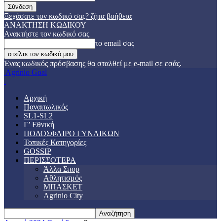
Ξεχάσατε τον κωδικό σας? ζήτα βοήθεια
ΑΝΑΚΤΗΣΗ ΚΩΔΙΚΟΥ
Ανακτήστε τον κωδικό σας
το email σας
Ένας κωδικός πρόσβασης θα σταλθεί με e-mail σε εσάς.
Agrinio Goal
Αρχική
Παναιτωλικός
SL1-SL2
Γ’ Εθνική
ΠΟΔΟΣΦΑΙΡΟ ΓΥΝΑΙΚΩΝ
Τοπικές Κατηγορίες
GOSSIP
ΠΕΡΙΣΣΟΤΕΡΑ
Άλλα Σπορ
Αθλητισμός
ΜΠΑΣΚΕΤ
Agrinio City