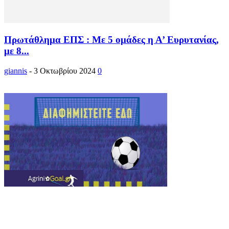
Πρωτάθλημα ΕΠΣ : Με 5 ομάδες η Α’ Ευρυτανίας,
με 8...
giannis
-
3 Οκτωβρίου 2024
0