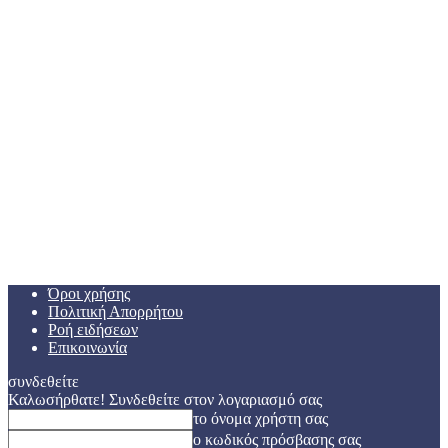
Όροι χρήσης
Πολιτική Απορρήτου
Ροή ειδήσεων
Επικοινωνία
συνδεθείτε
Καλωσήρθατε! Συνδεθείτε στον λογαριασμό σας
το όνομα χρήστη σας
ο κωδικός πρόσβασης σας