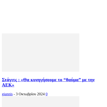
Στάγιτς : «Θα κυνηγήσουμε το “θαύμα” με την
ΑΕΚ»
giannis
-
3 Οκτωβρίου 2024
0