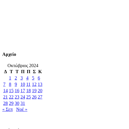
Αρχείο
Οκτώβριος 2024
Δ
Τ
Τ
Π
Π
Σ
Κ
1
2
3
4
5
6
7
8
9
10
11
12
13
14
15
16
17
18
19
20
21
22
23
24
25
26
27
28
29
30
31
« Σεπ
Νοέ »