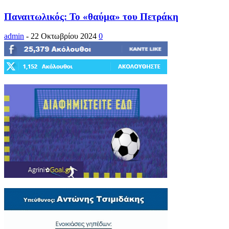
Παναιτωλικός: Το «θαύμα» του Πετράκη
admin
-
22 Οκτωβρίου 2024
0