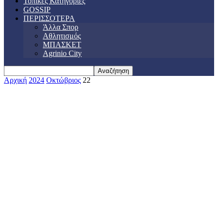
Τοπικές Κατηγορίες
GOSSIP
ΠΕΡΙΣΣΟΤΕΡΑ
Άλλα Σπορ
Αθλητισμός
ΜΠΑΣΚΕΤ
Agrinio City
Αρχική
2024
Οκτώβριος
22