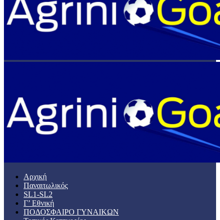
Αρχική
Παναιτωλικός
SL1-SL2
Γ’ Εθνική
ΠΟΔΟΣΦΑΙΡΟ ΓΥΝΑΙΚΩΝ