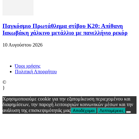
Παγκόσμιο Πρωτάθλημα στίβου Κ20: Απίθανη
Ιακωβάκη χάλκινο μετάλλιο με πανελλήνιο ρεκόρ
10 Αυγούστου 2026
Όροι χρήσης
Πολιτική Απορρήτου
©
}
Χρησιμοποιούμε cookie για την εξατομίκευση περιεχομένου και
διαφημίσεων, την παροχή λειτουργιών κοινωνικών μέσων και την
ανάλυση της επισκεψιμότητάς μας
Αποδέχομαι
Λεπτομέρειες