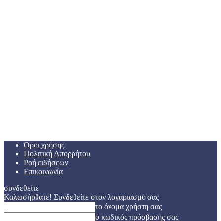
Όροι χρήσης
Πολιτική Απορρήτου
Ροή ειδήσεων
Επικοινωνία
συνδεθείτε
Καλωσήρθατε! Συνδεθείτε στον λογαριασμό σας
το όνομα χρήστη σας
ο κωδικός πρόσβασης σας