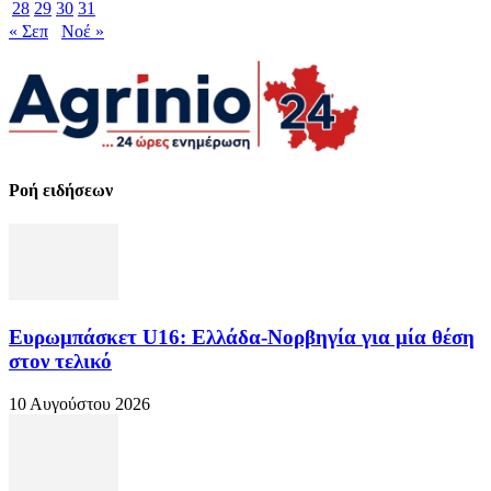
28
29
30
31
« Σεπ
Νοέ »
Ροή ειδήσεων
Ευρωμπάσκετ U16: Ελλάδα-Νορβηγία για μία θέση
στον τελικό
10 Αυγούστου 2026