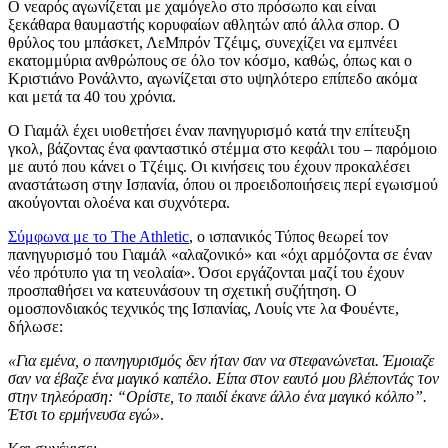
Ο νεαρός αγωνίζεται με χαμόγελο στο πρόσωπο και είναι
ξεκάθαρα θαυμαστής κορυφαίων αθλητών από άλλα σπορ. Ο
θρύλος του μπάσκετ, ΛεΜπρόν Τζέιμς, συνεχίζει να εμπνέει
εκατομμύρια ανθρώπους σε όλο τον κόσμο, καθώς, όπως και ο
Κριστιάνο Ρονάλντο, αγωνίζεται στο υψηλότερο επίπεδο ακόμα
και μετά τα 40 του χρόνια.
Ο Γιαμάλ έχει υιοθετήσει έναν πανηγυρισμό κατά την επίτευξη
γκολ, βάζοντας ένα φανταστικό στέμμα στο κεφάλι του – παρόμοιο
με αυτό που κάνει ο Τζέιμς. Οι κινήσεις του έχουν προκαλέσει
αναστάτωση στην Ισπανία, όπου οι προειδοποιήσεις περί εγωισμού
ακούγονται ολοένα και συχνότερα.
Σύμφωνα με το The Athletic
, ο ισπανικός Τύπος θεωρεί τον
πανηγυρισμό του Γιαμάλ «αλαζονικό» και «όχι αρμόζοντα σε έναν
νέο πρότυπο για τη νεολαία». Όσοι εργάζονται μαζί του έχουν
προσπαθήσει να κατευνάσουν τη σχετική συζήτηση. Ο
ομοσπονδιακός τεχνικός της Ισπανίας, Λουίς ντε λα Φουέντε,
δήλωσε:
«Για εμένα, ο πανηγυρισμός δεν ήταν σαν να στεφανώνεται. Έμοιαζε
σαν να έβαζε ένα μαγικό καπέλο. Είπα στον εαυτό μου βλέποντάς τον
στην τηλεόραση: “Ορίστε, το παιδί έκανε άλλο ένα μαγικό κόλπο”.
Έτσι το ερμήνευσα εγώ»
.