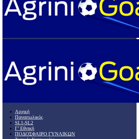
Αρχική
Παναιτωλικός
SL1-SL2
Γ’ Εθνική
ΠΟΔΟΣΦΑΙΡΟ ΓΥΝΑΙΚΩΝ