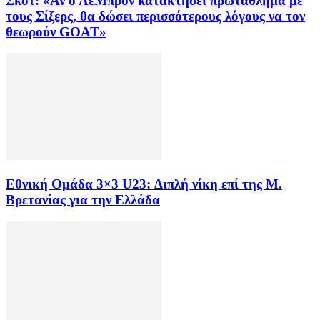
Σκοτ: «Αν ο ΛεΜπρόν κατακτήσει πρωτάθλημα με
τους Σίξερς, θα δώσει περισσότερους λόγους να τον
θεωρούν GOAT»
Εθνική Ομάδα 3×3 U23: Διπλή νίκη επί της Μ.
Βρετανίας για την Ελλάδα