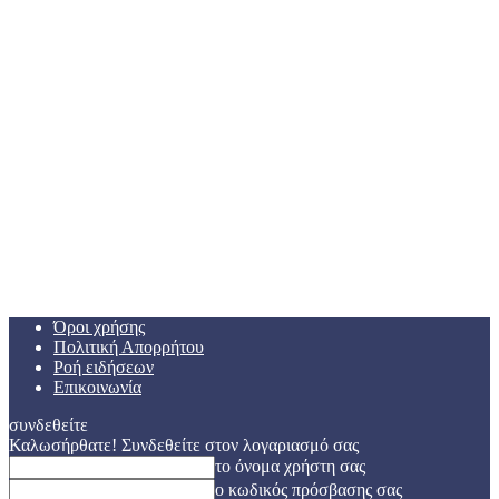
Όροι χρήσης
Πολιτική Απορρήτου
Ροή ειδήσεων
Επικοινωνία
συνδεθείτε
Καλωσήρθατε! Συνδεθείτε στον λογαριασμό σας
το όνομα χρήστη σας
ο κωδικός πρόσβασης σας