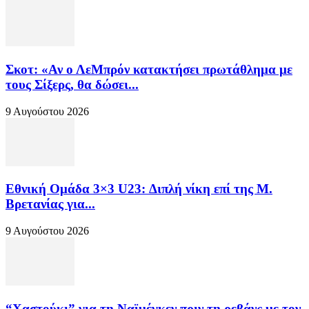
Σκοτ: «Αν ο ΛεΜπρόν κατακτήσει πρωτάθλημα με
τους Σίξερς, θα δώσει...
9 Αυγούστου 2026
Εθνική Ομάδα 3×3 U23: Διπλή νίκη επί της Μ.
Βρετανίας για...
9 Αυγούστου 2026
“Χαστούκι” για τη Ναϊμέγκεν πριν τη ρεβάνς με τον