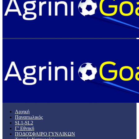
Αρχική
Παναιτωλικός
SL1-SL2
Γ’ Εθνική
ΠΟΔΟΣΦΑΙΡΟ ΓΥΝΑΙΚΩΝ