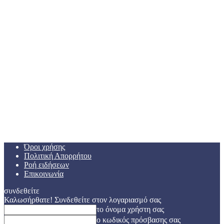
Όροι χρήσης
Πολιτική Απορρήτου
Ροή ειδήσεων
Επικοινωνία
συνδεθείτε
Καλωσήρθατε! Συνδεθείτε στον λογαριασμό σας
το όνομα χρήστη σας
ο κωδικός πρόσβασης σας