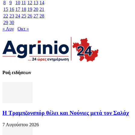
8
9
10
11
12
13
14
15
16
17
18
19
20
21
22
23
24
25
26
27
28
29
30
« Αυγ
Οκτ »
Ροή ειδήσεων
Η Τραμπζονσπόρ θέλει και Νούνιες μετά τον Σαλάχ
7 Αυγούστου 2026