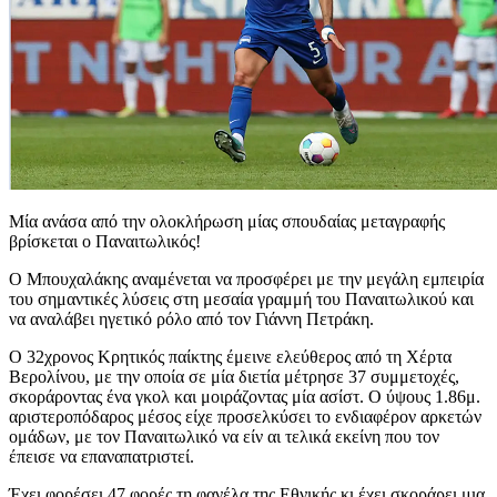
Μία ανάσα από την ολοκλήρωση μίας σπουδαίας μεταγραφής
βρίσκεται ο Παναιτωλικός!
Ο Μπουχαλάκης αναμένεται να προσφέρει με την μεγάλη εμπειρία
του σημαντικές λύσεις στη μεσαία γραμμή του Παναιτωλικού και
να αναλάβει ηγετικό ρόλο από τον Γιάννη Πετράκη.
Ο 32χρονος Κρητικός παίκτης έμεινε ελεύθερος από τη Χέρτα
Βερολίνου, με την οποία σε μία διετία μέτρησε 37 συμμετοχές,
σκοράροντας ένα γκολ και μοιράζοντας μία ασίστ. Ο ύψους 1.86μ.
αριστεροπόδαρος μέσος είχε προσελκύσει το ενδιαφέρον αρκετών
ομάδων, με τον Παναιτωλικό να είν αι τελικά εκείνη που τον
έπεισε να επαναπατριστεί.
Έχει φορέσει 47 φορές τη φανέλα της Εθνικής κι έχει σκοράρει μια