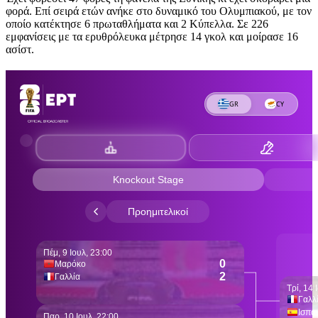
φορά. Επί σειρά ετών ανήκε στο δυναμικό του Ολυμπιακού, με τον
οποίο κατέκτησε 6 πρωταθλήματα και 2 Κύπελλα. Σε 226
εμφανίσεις με τα ερυθρόλευκα μέτρησε 14 γκολ και μοίρασε 16
ασίστ.