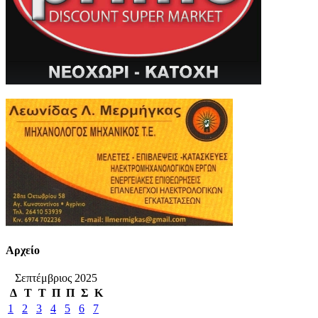
Αρχείο
Σεπτέμβριος 2025
Δ
Τ
Τ
Π
Π
Σ
Κ
1
2
3
4
5
6
7