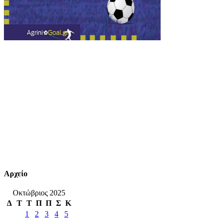
Αρχείο
Οκτώβριος 2025
Δ
Τ
Τ
Π
Π
Σ
Κ
1
2
3
4
5