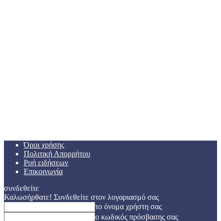
Όροι χρήσης
Πολιτική Απορρήτου
Ροή ειδήσεων
Επικοινωνία
συνδεθείτε
Καλωσήρθατε! Συνδεθείτε στον λογαριασμό σας
το όνομα χρήστη σας
ο κωδικός πρόσβασης σας