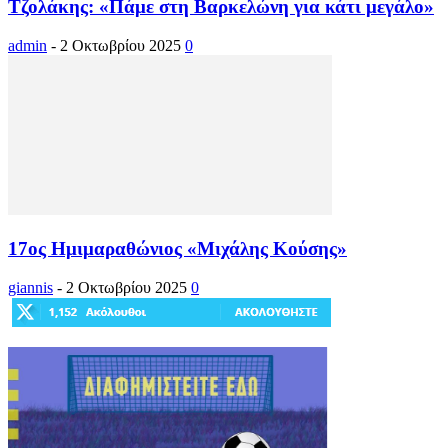
Τζολάκης: «Πάμε στη Βαρκελώνη για κάτι μεγάλο»
admin
-
2 Οκτωβρίου 2025
0
17ος Ημιμαραθώνιος «Μιχάλης Κούσης»
giannis
-
2 Οκτωβρίου 2025
0