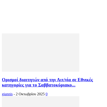
Ορισμοί διαιτητών από την Αιτ/νία σε Εθνικές
κατηγορίες για το Σαββατοκύριακο...
giannis
-
2 Οκτωβρίου 2025
0