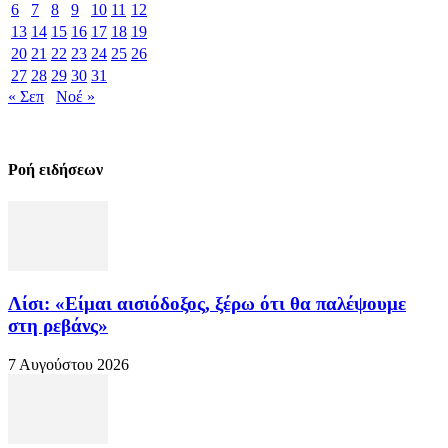
6
7
8
9
10
11
12
13
14
15
16
17
18
19
20
21
22
23
24
25
26
27
28
29
30
31
« Σεπ
Νοέ »
Ροή ειδήσεων
Λίσι: «Είμαι αισιόδοξος, ξέρω ότι θα παλέψουμε
στη ρεβάνς»
7 Αυγούστου 2026