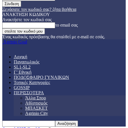
Ξεχάσατε τον κωδικό σας? ζήτα βοήθεια
ΑΝΑΚΤΗΣΗ ΚΩΔΙΚΟΥ
Ανακτήστε τον κωδικό σας
το email σας
Ένας κωδικός πρόσβασης θα σταλθεί με e-mail σε εσάς.
Agrinio Goal
Αρχική
Παναιτωλικός
SL1-SL2
Γ’ Εθνική
ΠΟΔΟΣΦΑΙΡΟ ΓΥΝΑΙΚΩΝ
Τοπικές Κατηγορίες
GOSSIP
ΠΕΡΙΣΣΟΤΕΡΑ
Άλλα Σπορ
Αθλητισμός
ΜΠΑΣΚΕΤ
Agrinio City