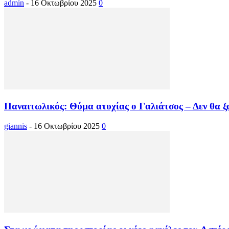
admin
-
16 Οκτωβρίου 2025
0
Παναιτωλικός: Θύμα ατυχίας ο Γαλιάτσος – Δεν θα ξ
giannis
-
16 Οκτωβρίου 2025
0