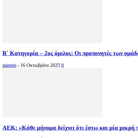
Β΄ Κατηγορία – 2ος όμιλος: Οι προπονητές των ομά
giannis
-
16 Οκτωβρίου 2025
0
ΑΕΚ: «Κάθε μήνυμα δείχνει ότι έστω και μία μικρή π