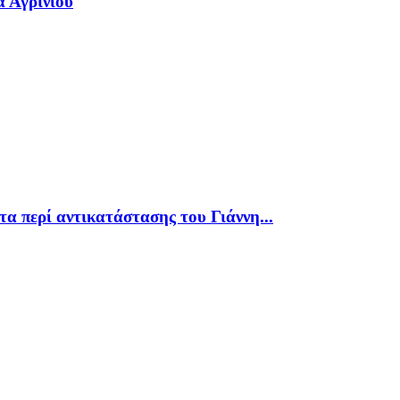
α Αγρινίου
α περί αντικατάστασης του Γιάννη...