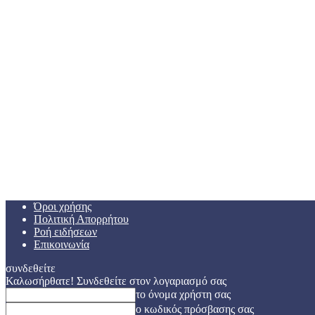
Όροι χρήσης
Πολιτική Απορρήτου
Ροή ειδήσεων
Επικοινωνία
συνδεθείτε
Καλωσήρθατε! Συνδεθείτε στον λογαριασμό σας
το όνομα χρήστη σας
ο κωδικός πρόσβασης σας