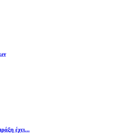
δων
ράξη έχει...