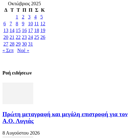
Οκτώβριος 2025
Δ
Τ
Τ
Π
Π
Σ
Κ
1
2
3
4
5
6
7
8
9
10
11
12
13
14
15
16
17
18
19
20
21
22
23
24
25
26
27
28
29
30
31
« Σεπ
Νοέ »
Ροή ειδήσεων
Πρώτη μεταγραφή και μεγάλη επιστροφή για τον
Α.Ο. Λυγιάς
8 Αυγούστου 2026