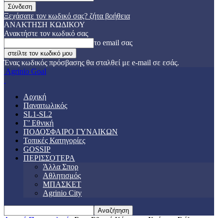
Ξεχάσατε τον κωδικό σας? ζήτα βοήθεια
ΑΝΑΚΤΗΣΗ ΚΩΔΙΚΟΥ
Ανακτήστε τον κωδικό σας
το email σας
Ένας κωδικός πρόσβασης θα σταλθεί με e-mail σε εσάς.
Agrinio Goal
Αρχική
Παναιτωλικός
SL1-SL2
Γ’ Εθνική
ΠΟΔΟΣΦΑΙΡΟ ΓΥΝΑΙΚΩΝ
Τοπικές Κατηγορίες
GOSSIP
ΠΕΡΙΣΣΟΤΕΡΑ
Άλλα Σπορ
Αθλητισμός
ΜΠΑΣΚΕΤ
Agrinio City