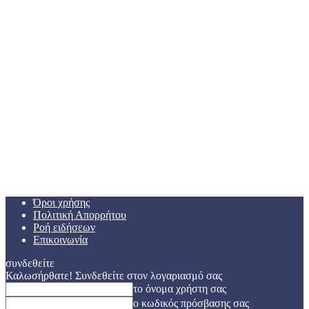
Όροι χρήσης
Πολιτική Απορρήτου
Ροή ειδήσεων
Επικοινωνία
συνδεθείτε
Καλωσήρθατε! Συνδεθείτε στον λογαριασμό σας
το όνομα χρήστη σας
ο κωδικός πρόσβασης σας