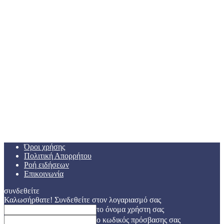
Όροι χρήσης
Πολιτική Απορρήτου
Ροή ειδήσεων
Επικοινωνία
συνδεθείτε
Καλωσήρθατε! Συνδεθείτε στον λογαριασμό σας
το όνομα χρήστη σας
ο κωδικός πρόσβασης σας