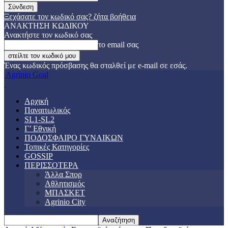
Ξεχάσατε τον κωδικό σας? ζήτα βοήθεια
ΑΝΑΚΤΗΣΗ ΚΩΔΙΚΟΥ
Ανακτήστε τον κωδικό σας
το email σας
Ένας κωδικός πρόσβασης θα σταλθεί με e-mail σε εσάς.
Agrinio Goal
Αρχική
Παναιτωλικός
SL1-SL2
Γ’ Εθνική
ΠΟΔΟΣΦΑΙΡΟ ΓΥΝΑΙΚΩΝ
Τοπικές Κατηγορίες
GOSSIP
ΠΕΡΙΣΣΟΤΕΡΑ
Άλλα Σπορ
Αθλητισμός
ΜΠΑΣΚΕΤ
Agrinio City