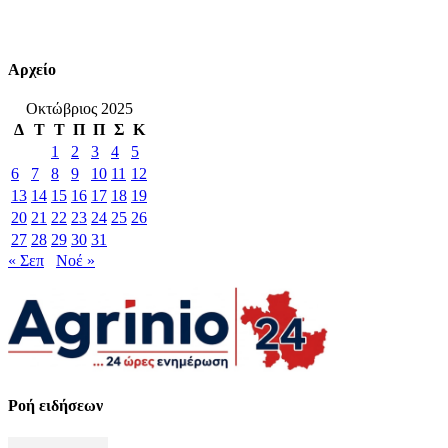
Αρχείο
Οκτώβριος 2025
Δ
Τ
Τ
Π
Π
Σ
Κ
1
2
3
4
5
6
7
8
9
10
11
12
13
14
15
16
17
18
19
20
21
22
23
24
25
26
27
28
29
30
31
« Σεπ
Νοέ »
Ροή ειδήσεων