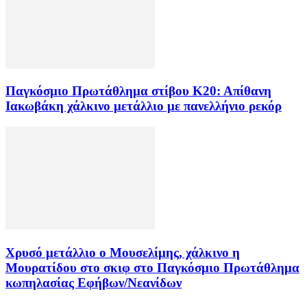
Παγκόσμιο Πρωτάθλημα στίβου Κ20: Απίθανη
Ιακωβάκη χάλκινο μετάλλιο με πανελλήνιο ρεκόρ
Χρυσό μετάλλιο ο Μουσελίμης, χάλκινο η
Μουρατίδου στο σκιφ στο Παγκόσμιο Πρωτάθλημα
κωπηλασίας Εφήβων/Νεανίδων