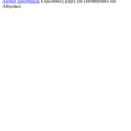
Αρχική
Αθλητισμός
Ευρωπαϊκές μάχες για Παναθηναϊκό και
Αθηναϊκό