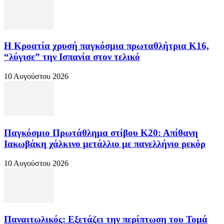
Η Κροατία χρυσή παγκόσμια πρωταθλήτρια Κ16,
“λύγισε” την Ισπανία στον τελικό
10 Αυγούστου 2026
Παγκόσμιο Πρωτάθλημα στίβου Κ20: Απίθανη
Ιακωβάκη χάλκινο μετάλλιο με πανελλήνιο ρεκόρ
10 Αυγούστου 2026
Παναιτωλικός: Εξετάζει την περίπτωση του Τομά