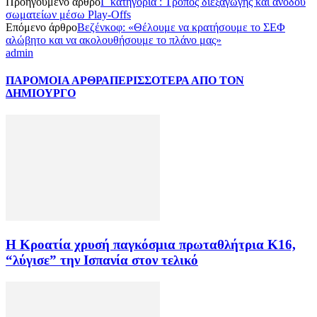
Προηγούμενο άρθρο
Γ΄κατηγορία : Τρόπος διεξαγωγής και ανόδου
σωματείων μέσω Play-Offs
Επόμενο άρθρο
Βεζένκοφ: «Θέλουμε να κρατήσουμε το ΣΕΦ
αλώβητο και να ακολουθήσουμε το πλάνο μας»
admin
ΠΑΡΟΜΟΙΑ ΑΡΘΡΑ
ΠΕΡΙΣΣΟΤΕΡΑ ΑΠΟ ΤΟΝ
ΔΗΜΙΟΥΡΓΟ
Η Κροατία χρυσή παγκόσμια πρωταθλήτρια Κ16,
“λύγισε” την Ισπανία στον τελικό