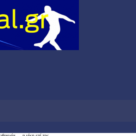
θαρχία — η νίκη επί της...