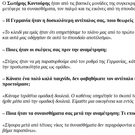
O
Σωτήρης Κοντούρης
ήταν από τις βασικές μονάδες της συγκεκρι
μετέφερε τα συναισθήματα, τον παλμό και τις εικόνες από τη σπουδα
– Η Γερμανία ήταν η δυσκολότερη αντίπαλος σας, ποιο θεωρείς ή
«Το κλειδί για εμάς ήταν ότι υπηρετήσαμε το πλάνο μας από το πρώτο
και αυτά μας οδήγησαν σε αυτό το σπουδαίο αποτέλεσμα».
– Ποιες ήταν οι σκέψεις σας πριν την αναμέτρηση;
«Στόχος ήταν να μη παρασυρθούμε από τον ρυθμό της Γερμανίας, κάτι 
την προσωπικότητα μας ως ομάδα».
– Κάνατε ένα πολύ καλό παιχνίδι, δεν φοβηθήκατε τον αντίπαλο 
προετοίμασε;
«Κάναμε τεράστια ομαδική δουλειά. Ο καθένας υπηρέτησε το σκοπό το
ήρθε μέσα από την ομαδική δουλειά. Είμαστε μια οικογένεια και εντό
– Ποια ήταν τα συναισθήματα σας μετά την αναμέτρηση; Τι επ
«Σίγουρα μετά από τέτοιες νίκες τα συναισθήματα δεν περιγράφονται α
βήμα παραπάνω».