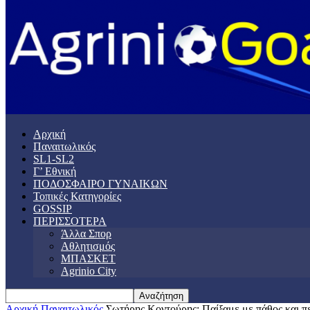
Αρχική
Παναιτωλικός
SL1-SL2
Γ’ Εθνική
ΠΟΔΟΣΦΑΙΡΟ ΓΥΝΑΙΚΩΝ
Τοπικές Κατηγορίες
GOSSIP
ΠΕΡΙΣΣΟΤΕΡΑ
Άλλα Σπορ
Αθλητισμός
ΜΠΑΣΚΕΤ
Agrinio City
Αρχική
Παναιτωλικός
Σωτήρης Κοντούρης: Παίξαμε με πάθος και πει