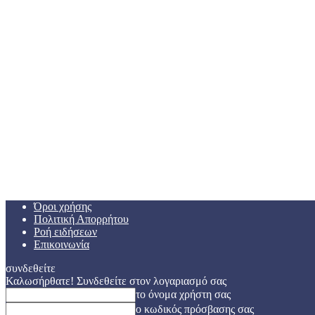
Όροι χρήσης
Πολιτική Απορρήτου
Ροή ειδήσεων
Επικοινωνία
συνδεθείτε
Καλωσήρθατε! Συνδεθείτε στον λογαριασμό σας
το όνομα χρήστη σας
ο κωδικός πρόσβασης σας