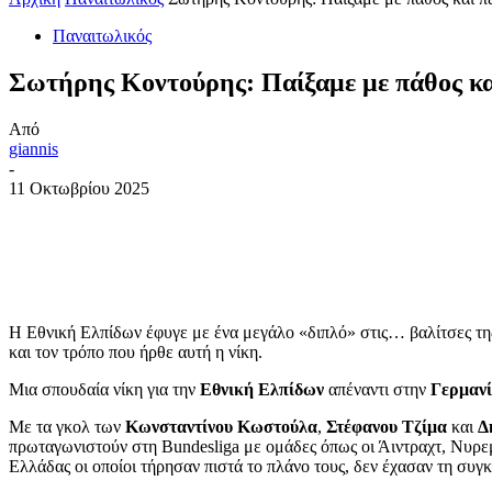
Παναιτωλικός
Σωτήρης Κοντούρης: Παίξαμε με πάθος και 
Από
giannis
-
11 Οκτωβρίου 2025
Η Εθνική Ελπίδων έφυγε με ένα μεγάλο «διπλό» στις… βαλίτσες τη
και τον τρόπο που ήρθε αυτή η νίκη.
Μια σπουδαία νίκη για την
Ε
θνική
Ελπίδων
απέναντι στην
Γερμαν
Με τα γκολ των
Κωνσταντίνου
Κωστούλα
,
Στέφανου
Τζίμα
και
Δ
πρωταγωνιστούν στη Bundesliga με ομάδες όπως οι Άιντραχτ, Νυρεμ
Ελλάδας οι οποίοι τήρησαν πιστά το πλάνο τους, δεν έχασαν τη συ