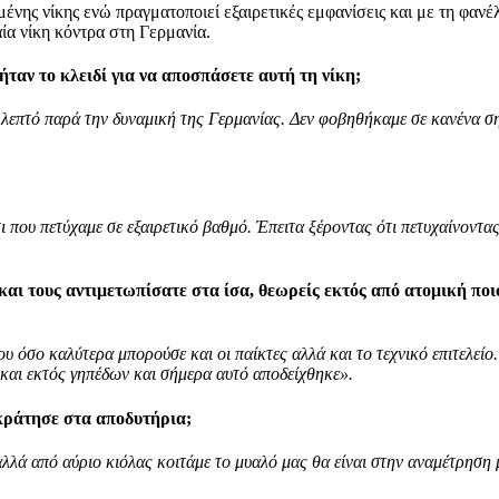
μένης νίκης ενώ πραγματοποιεί εξαιρετικές εμφανίσεις και με τη φαν
ία νίκη κόντρα στη Γερμανία.
ταν το κλειδί για να αποσπάσετε αυτή τη νίκη;
 λεπτό παρά την δυναμική της Γερμανίας. Δεν φοβηθήκαμε σε κανένα ση
που πετύχαμε σε εξαιρετικό βαθμό. Έπειτα ξέροντας ότι πετυχαίνοντας
και τους αντιμετωπίσατε στα ίσα, θεωρείς εκτός από ατομική ποι
υ όσο καλύτερα μπορούσε και οι παίκτες αλλά και το τεχνικό επιτελείο
ς και εκτός γηπέδων και σήμερα αυτό αποδείχθηκε».
ικράτησε στα αποδυτήρια;
λλά από αύριο κιόλας κοιτάμε το μυαλό μας θα είναι στην αναμέτρηση με