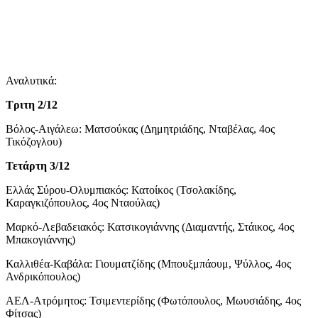
Αναλυτικά:
Τριτη 2/12
Βόλος-Αιγάλεω: Ματσούκας (Δημητριάδης, Νταβέλας, 4ος
Τικόζογλου)
Τετάρτη 3/12
Ελλάς Σύρου-Ολυμπιακός: Κατοίκος (Τσολακίδης,
Καραγκιζόπουλος, 4ος Νταούλας)
Μαρκό-Λεβαδειακός: Κατσικογιάννης (Διαμαντής, Στάικος, 4ος
Μπακογιάννης)
Καλλιθέα-Καβάλα: Γιουματζίδης (Μπουξμπάουμ, Ψύλλος, 4ος
Ανδρικόπουλος)
ΑΕΛ-Ατρόμητος: Τσιμεντερίδης (Φωτόπουλος, Μωυσιάδης, 4ος
Φίτσας)