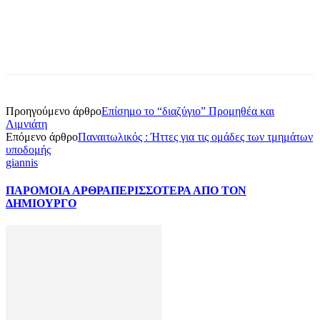
Προηγούμενο άρθρο
Επίσημο το “διαζύγιο” Προμηθέα και
Λιμνιάτη
Επόμενο άρθρο
Παναιτωλικός : Ήττες για τις ομάδες των τμημάτων
υποδομής
giannis
ΠΑΡΟΜΟΙΑ ΑΡΘΡΑ
ΠΕΡΙΣΣΟΤΕΡΑ ΑΠΟ ΤΟΝ
ΔΗΜΙΟΥΡΓΟ