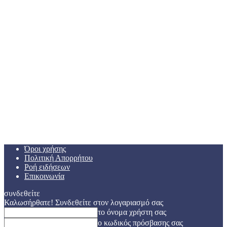
Όροι χρήσης
Πολιτική Απορρήτου
Ροή ειδήσεων
Επικοινωνία
συνδεθείτε
Καλωσήρθατε! Συνδεθείτε στον λογαριασμό σας
το όνομα χρήστη σας
ο κωδικός πρόσβασης σας