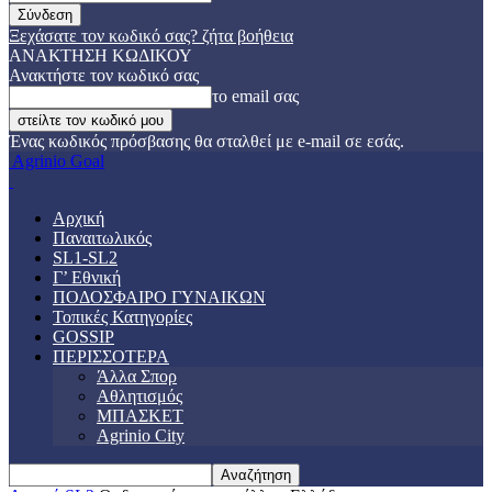
Ξεχάσατε τον κωδικό σας? ζήτα βοήθεια
ΑΝΑΚΤΗΣΗ ΚΩΔΙΚΟΥ
Ανακτήστε τον κωδικό σας
το email σας
Ένας κωδικός πρόσβασης θα σταλθεί με e-mail σε εσάς.
Agrinio Goal
Αρχική
Παναιτωλικός
SL1-SL2
Γ’ Εθνική
ΠΟΔΟΣΦΑΙΡΟ ΓΥΝΑΙΚΩΝ
Τοπικές Κατηγορίες
GOSSIP
ΠΕΡΙΣΣΟΤΕΡΑ
Άλλα Σπορ
Αθλητισμός
ΜΠΑΣΚΕΤ
Agrinio City