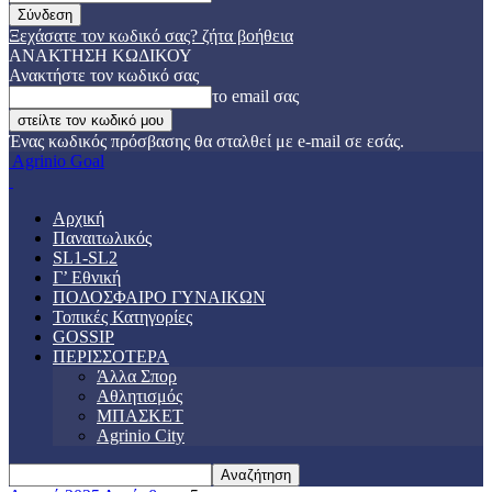
Ξεχάσατε τον κωδικό σας? ζήτα βοήθεια
ΑΝΑΚΤΗΣΗ ΚΩΔΙΚΟΥ
Ανακτήστε τον κωδικό σας
το email σας
Ένας κωδικός πρόσβασης θα σταλθεί με e-mail σε εσάς.
Agrinio Goal
Αρχική
Παναιτωλικός
SL1-SL2
Γ’ Εθνική
ΠΟΔΟΣΦΑΙΡΟ ΓΥΝΑΙΚΩΝ
Τοπικές Κατηγορίες
GOSSIP
ΠΕΡΙΣΣΟΤΕΡΑ
Άλλα Σπορ
Αθλητισμός
ΜΠΑΣΚΕΤ
Agrinio City