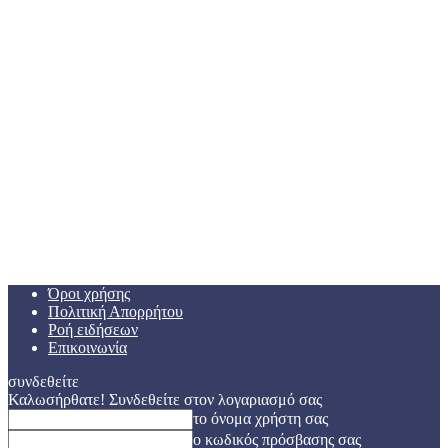
Όροι χρήσης
Πολιτική Απορρήτου
Ροή ειδήσεων
Επικοινωνία
συνδεθείτε
Καλωσήρθατε! Συνδεθείτε στον λογαριασμό σας
το όνομα χρήστη σας
ο κωδικός πρόσβασης σας