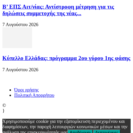
Β’ ΕΠΣ Αιτ/νίας: Αντίστροφη μέτρηση για τις
δηλώσεις συμμετοχής της νέας...
7 Αυγούστου 2026
Κύπελλο Ελλάδας: πρόγραμμα 2ου γύρου 1ης φάσης
7 Αυγούστου 2026
Όροι χρήσης
Πολιτική Απορρήτου
©
}
Χρησιμοποιούμε cookie για την εξατομίκευση περιεχομένου και
διαφημίσεων, την παροχή λειτουργιών κοινωνικών μέσων και την
ανάλυση της επισκεψιμότητάς μας
Αποδέχομαι
Λεπτομέρειες