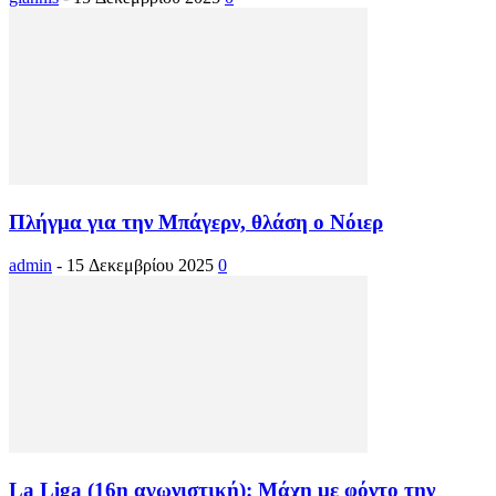
Πλήγμα για την Μπάγερν, θλάση ο Νόιερ
admin
-
15 Δεκεμβρίου 2025
0
La Liga (16η αγωνιστική): Μάχη με φόντο την