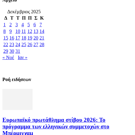
Δεκέμβριος 2025
Δ
Τ
Τ
Π
Π
Σ
Κ
1
2
3
4
5
6
7
8
9
10
11
12
13
14
15
16
17
18
19
20
21
22
23
24
25
26
27
28
29
30
31
« Νοέ
Ιαν »
Ροή ειδήσεων
Ευρωπαϊκό πρωτάθλημα στίβου 2026: Το
πρόγραμμα των ελληνικών συμμετοχών στο
Μπέρμιγχαμ