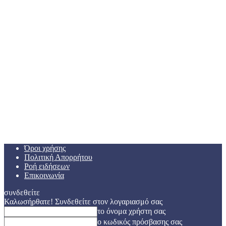
Όροι χρήσης
Πολιτική Απορρήτου
Ροή ειδήσεων
Επικοινωνία
συνδεθείτε
Καλωσήρθατε! Συνδεθείτε στον λογαριασμό σας
το όνομα χρήστη σας
ο κωδικός πρόσβασης σας