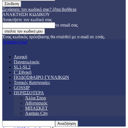
Ξεχάσατε τον κωδικό σας? ζήτα βοήθεια
ΑΝΑΚΤΗΣΗ ΚΩΔΙΚΟΥ
Ανακτήστε τον κωδικό σας
το email σας
Ένας κωδικός πρόσβασης θα σταλθεί με e-mail σε εσάς.
Agrinio Goal
Αρχική
Παναιτωλικός
SL1-SL2
Γ’ Εθνική
ΠΟΔΟΣΦΑΙΡΟ ΓΥΝΑΙΚΩΝ
Τοπικές Κατηγορίες
GOSSIP
ΠΕΡΙΣΣΟΤΕΡΑ
Άλλα Σπορ
Αθλητισμός
ΜΠΑΣΚΕΤ
Agrinio City