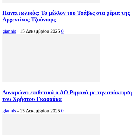
Παναιτωλικός: Το μέλλον του Τσάβες στα χέρια της
Αρχεντίνος Τζούνιορς
giannis
-
15 Δεκεμβρίου 2025
0
Δυναμώνει επιθετικά ο ΑΟ Ρηγανά με την απόκτηση
του Χρήστου Γκασούκα
giannis
-
15 Δεκεμβρίου 2025
0