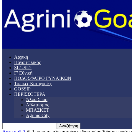
Αρχική
Παναιτωλικός
SL1-SL2
Γ’ Εθνική
ΠΟΔΟΣΦΑΙΡΟ ΓΥΝΑΙΚΩΝ
Τοπικές Κατηγορίες
GOSSIP
ΠΕΡΙΣΣΟΤΕΡΑ
Άλλα Σπορ
Αθλητισμός
ΜΠΑΣΚΕΤ
Agrinio City
Αρχική
SL2
SL1: ορισμοί αξιωματούχων διαιτησίας 20ής αγωνιστικ