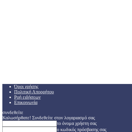
Όροι χρήσης
Πολιτική Απορρήτου
Ροή ειδήσεων
Επικοινωνία
συνδεθείτε
Καλωσήρθατε! Συνδεθείτε στον λογαριασμό σας
το όνομα χρήστη σας
ο κωδικός πρόσβασης σας