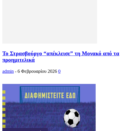
Το Στρασβούργο “απέκλεισε” τη Μονακό από τα
προημιτελικά
admin
-
6 Φεβρουαρίου 2026
0