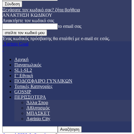
Ξεχάσατε τον κωδικό σας? ζήτα βοήθεια
ΑΝΑΚΤΗΣΗ ΚΩΔΙΚΟΥ
Ανακτήστε τον κωδικό σας
το email σας
Ένας κωδικός πρόσβασης θα σταλθεί με e-mail σε εσάς.
Agrinio Goal
Αρχική
Παναιτωλικός
SL1-SL2
Γ’ Εθνική
ΠΟΔΟΣΦΑΙΡΟ ΓΥΝΑΙΚΩΝ
Τοπικές Κατηγορίες
GOSSIP
ΠΕΡΙΣΣΟΤΕΡΑ
Άλλα Σπορ
Αθλητισμός
ΜΠΑΣΚΕΤ
Agrinio City