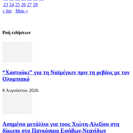
23
24
25
26
27
28
« Ιαν
Μαρ »
Ροή ειδήσεων
“Χαστούκι” για τη Ναϊμέγκεν πριν τη ρεβάνς με τον
Ολυμπιακό
8 Αυγούστου 2026
Ασημένιο μετάλλιο για τους Χιώτη-Αλεξίου στη
δίκωπο στο Παγκόσμιο Εφήβων-Νεανίδων