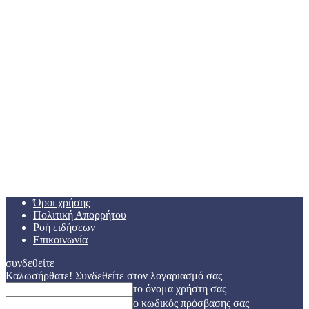
Όροι χρήσης
Πολιτική Απορρήτου
Ροή ειδήσεων
Επικοινωνία
συνδεθείτε
Καλωσήρθατε! Συνδεθείτε στον λογαριασμό σας
το όνομα χρήστη σας
ο κωδικός πρόσβασης σας