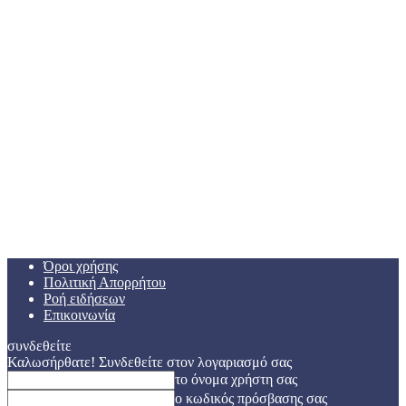
Όροι χρήσης
Πολιτική Απορρήτου
Ροή ειδήσεων
Επικοινωνία
συνδεθείτε
Καλωσήρθατε! Συνδεθείτε στον λογαριασμό σας
το όνομα χρήστη σας
ο κωδικός πρόσβασης σας