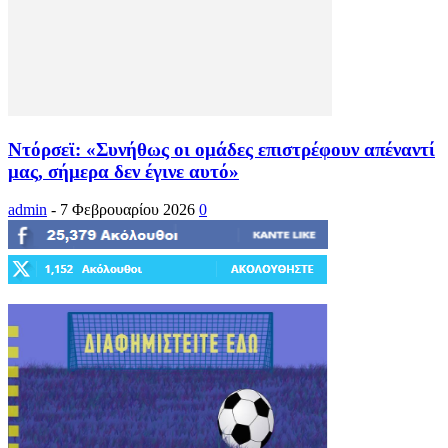
Ντόρσεϊ: «Συνήθως οι ομάδες επιστρέφουν απέναντί
μας, σήμερα δεν έγινε αυτό»
admin
-
7 Φεβρουαρίου 2026
0