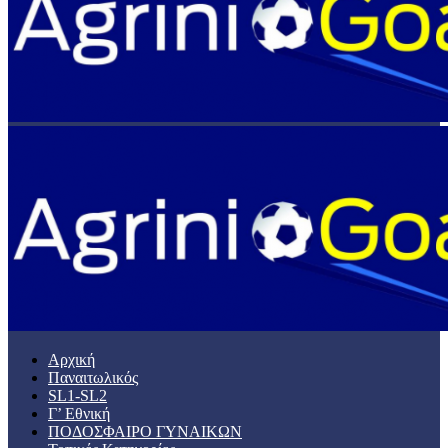
Αρχική
Παναιτωλικός
SL1-SL2
Γ’ Εθνική
ΠΟΔΟΣΦΑΙΡΟ ΓΥΝΑΙΚΩΝ