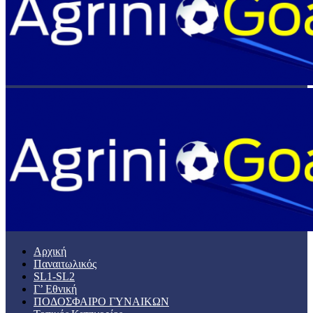
Αρχική
Παναιτωλικός
SL1-SL2
Γ’ Εθνική
ΠΟΔΟΣΦΑΙΡΟ ΓΥΝΑΙΚΩΝ