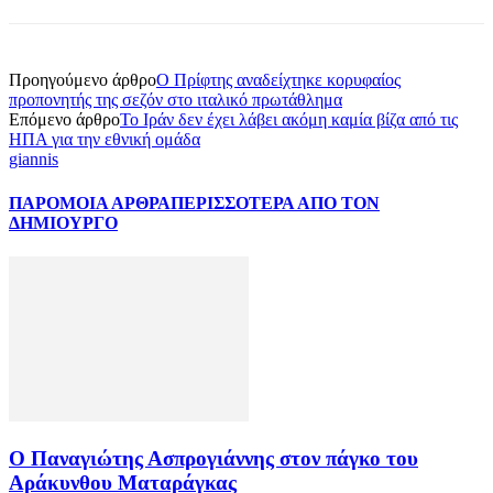
Προηγούμενο άρθρο
Ο Πρίφτης αναδείχτηκε κορυφαίος
προπονητής της σεζόν στο ιταλικό πρωτάθλημα
Επόμενο άρθρο
Το Ιράν δεν έχει λάβει ακόμη καμία βίζα από τις
ΗΠΑ για την εθνική ομάδα
giannis
ΠΑΡΟΜΟΙΑ ΑΡΘΡΑ
ΠΕΡΙΣΣΟΤΕΡΑ ΑΠΟ ΤΟΝ
ΔΗΜΙΟΥΡΓΟ
Ο Παναγιώτης Ασπρογιάννης στον πάγκο του
Αράκυνθου Ματαράγκας