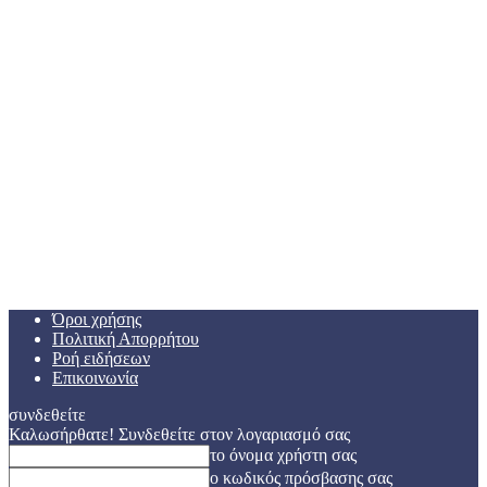
Όροι χρήσης
Πολιτική Απορρήτου
Ροή ειδήσεων
Επικοινωνία
συνδεθείτε
Καλωσήρθατε! Συνδεθείτε στον λογαριασμό σας
το όνομα χρήστη σας
ο κωδικός πρόσβασης σας