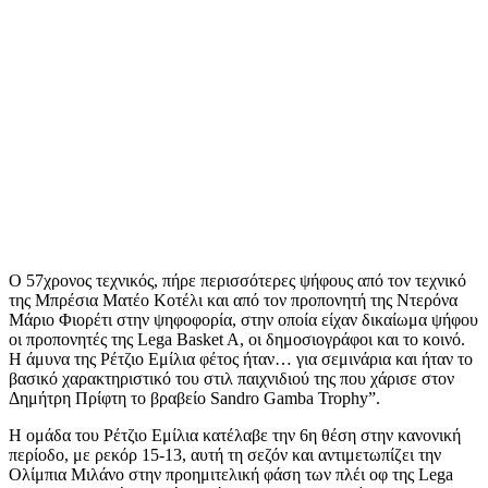
Ο 57χρονος τεχνικός, πήρε περισσότερες ψήφους από τον τεχνικό
της Μπρέσια Ματέο Κοτέλι και από τον προπονητή της Ντερόνα
Μάριο Φιορέτι στην ψηφοφορία, στην οποία είχαν δικαίωμα ψήφου
οι προπονητές της Lega Basket A, οι δημοσιογράφοι και το κοινό.
Η άμυνα της Ρέτζιο Εμίλια φέτος ήταν… για σεμινάρια και ήταν το
βασικό χαρακτηριστικό του στιλ παιχνιδιού της που χάρισε στον
Δημήτρη Πρίφτη το βραβείο Sandro Gamba Trophy”.
Η ομάδα του Ρέτζιο Εμίλια κατέλαβε την 6η θέση στην κανονική
περίοδο, με ρεκόρ 15-13, αυτή τη σεζόν και αντιμετωπίζει την
Ολίμπια Μιλάνο στην προημιτελική φάση των πλέι οφ της Lega