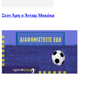
Στον Άρη ο Άνταμ Μοκόκα