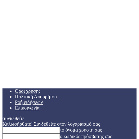
Όροι χρήσης
Πολιτική Απορρήτου
Ροή ειδήσεων
Επικοινωνία
συνδεθείτε
Καλωσήρθατε! Συνδεθείτε στον λογαριασμό σας
το όνομα χρήστη σας
ο κωδικός πρόσβασης σας