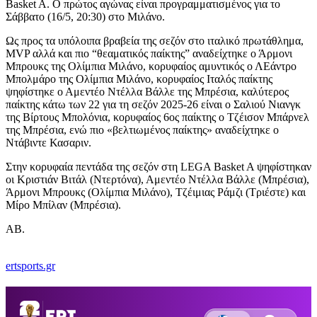
Basket A. O πρώτος αγώνας είναι προγραμματισμένος για το
Σάββατο (16/5, 20:30) στο Μιλάνο.
Ως προς τα υπόλοιπα βραβεία της σεζόν στο ιταλικό πρωτάθλημα,
MVP αλλά και πιο “θεαματικός παίκτης” αναδείχτηκε ο Άρμονι
Μπρουκς της Ολίμπια Μιλάνο, κορυφαίος αμυντικός ο ΛΕάντρο
Μπολμάρο της Ολίμπια Μιλάνο, κορυφαίος Ιταλός παίκτης
ψηφίστηκε ο Αμεντέο Ντέλλα Βάλλε της Μπρέσια, καλύτερος
παίκτης κάτω των 22 για τη σεζόν 2025-26 είναι ο Σαλιού Νιανγκ
της Βίρτους Μπολόνια, κορυφαίος 6ος παίκτης ο Τζέισον Μπάρνελ
της Μπρέσια, ενώ πιο «βελτιωμένος παίκτης» αναδείχτηκε ο
Ντάβιντε Κασαριν.
Στην κορυφαία πεντάδα της σεζόν στη LEGA Basket A ψηφίστηκαν
οι Κριστιάν Βιτάλ (Ντερτόνα), Αμεντέο Ντέλλα Βάλλε (Μπρέσια),
Άρμονι Μπρουκς (Ολίμπια Μιλάνο), Τζέιμιας Ράμζι (Τριέστε) και
Μίρο Μπίλαν (Μπρέσια).
ΑΒ.
ertsports.gr