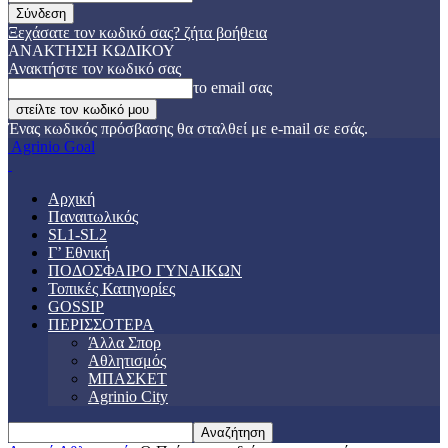
Ξεχάσατε τον κωδικό σας? ζήτα βοήθεια
ΑΝΑΚΤΗΣΗ ΚΩΔΙΚΟΥ
Ανακτήστε τον κωδικό σας
το email σας
Ένας κωδικός πρόσβασης θα σταλθεί με e-mail σε εσάς.
Agrinio Goal
Αρχική
Παναιτωλικός
SL1-SL2
Γ’ Εθνική
ΠΟΔΟΣΦΑΙΡΟ ΓΥΝΑΙΚΩΝ
Τοπικές Κατηγορίες
GOSSIP
ΠΕΡΙΣΣΟΤΕΡΑ
Άλλα Σπορ
Αθλητισμός
ΜΠΑΣΚΕΤ
Agrinio City