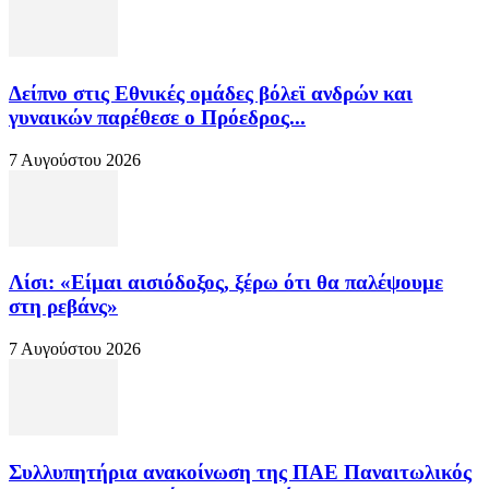
Δείπνο στις Εθνικές ομάδες βόλεϊ ανδρών και
γυναικών παρέθεσε ο Πρόεδρος...
7 Αυγούστου 2026
Λίσι: «Είμαι αισιόδοξος, ξέρω ότι θα παλέψουμε
στη ρεβάνς»
7 Αυγούστου 2026
Συλλυπητήρια ανακοίνωση της ΠΑΕ Παναιτωλικός