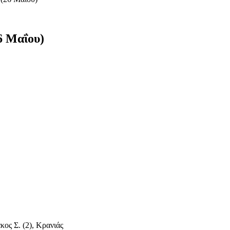
6 Μαΐου)
ος Σ. (2), Κρανιάς