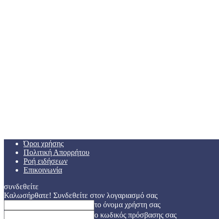
Όροι χρήσης
Πολιτική Απορρήτου
Ροή ειδήσεων
Επικοινωνία
συνδεθείτε
Καλωσήρθατε! Συνδεθείτε στον λογαριασμό σας
το όνομα χρήστη σας
ο κωδικός πρόσβασης σας