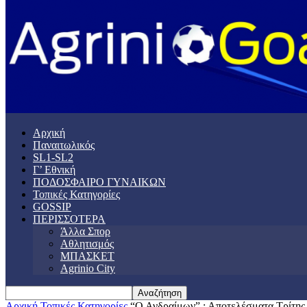
Αρχική
Παναιτωλικός
SL1-SL2
Γ’ Εθνική
ΠΟΔΟΣΦΑΙΡΟ ΓΥΝΑΙΚΩΝ
Τοπικές Κατηγορίες
GOSSIP
ΠΕΡΙΣΣΟΤΕΡΑ
Άλλα Σπορ
Αθλητισμός
ΜΠΑΣΚΕΤ
Agrinio City
Αρχική
Τοπικές Κατηγορίες
“Ο Ανδραίμων” : Αποτελέσματα Τρίτης