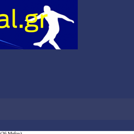
 (26 Μαΐου)