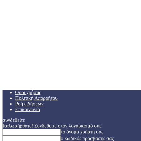
Όροι χρήσης
Πολιτική Απορρήτου
Ροή ειδήσεων
Επικοινωνία
συνδεθείτε
Καλωσήρθατε! Συνδεθείτε στον λογαριασμό σας
το όνομα χρήστη σας
ο κωδικός πρόσβασης σας