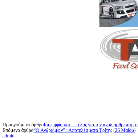
Προηγούμενο άρθρο
Ισοψηφία και… τέλος για την αναδιάρθρωση σ
Επόμενο άρθρο
“Ο Ανδραίμων” : Αποτελέσματα Τρίτης (26 Μαΐου)
admin