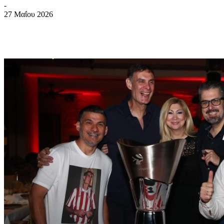
-
27 Μαΐου 2026