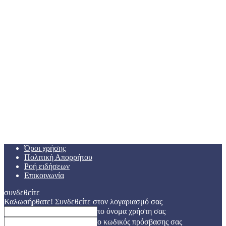
Όροι χρήσης
Πολιτική Απορρήτου
Ροή ειδήσεων
Επικοινωνία
συνδεθείτε
Καλωσήρθατε! Συνδεθείτε στον λογαριασμό σας
το όνομα χρήστη σας
ο κωδικός πρόσβασης σας