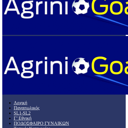
Αρχική
Παναιτωλικός
SL1-SL2
Γ’ Εθνική
ΠΟΔΟΣΦΑΙΡΟ ΓΥΝΑΙΚΩΝ