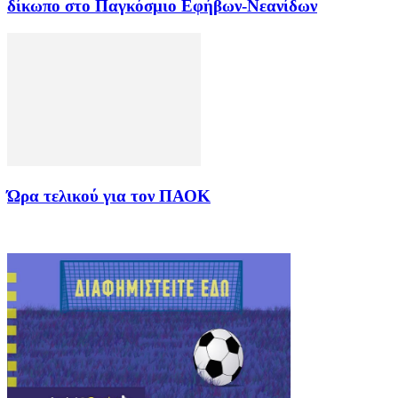
δίκωπο στο Παγκόσμιο Εφήβων-Νεανίδων
Ώρα τελικού για τον ΠΑΟΚ