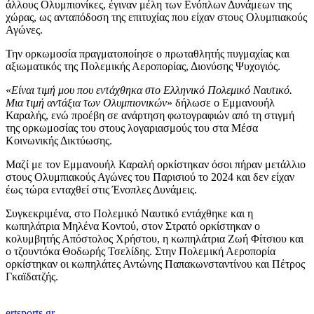
άλλους Ολυμπιονίκες, έγιναν μέλη των Ενόπλων Δυνάμεων της
χώρας, ως ανταπόδοση της επιτυχίας που είχαν στους Ολυμπιακούς
Αγώνες.
Την ορκωμοσία πραγματοποίησε ο πρωταθλητής πυγμαχίας και
αξιωματικός της Πολεμικής Αεροπορίας, Διονύσης Ψυχογιός.
«
Είναι τιμή μου που εντάχθηκα στο Ελληνικό Πολεμικό Ναυτικό.
Μια τιμή αντάξια των Ολυμπιονικών
» δήλωσε ο Εμμανουήλ
Καραλής, ενώ προέβη σε ανάρτηση φωτογραφιών από τη στιγμή
της ορκωμοσίας του στους λογαριασμούς του στα Μέσα
Κοινωνικής Δικτύωσης.
Μαζί με τον Εμμανουήλ Καραλή ορκίστηκαν όσοι πήραν μετάλλιο
στους Ολυμπιακούς Αγώνες του Παρισιού το 2024 και δεν είχαν
έως τώρα ενταχθεί στις Ένοπλες Δυνάμεις.
Συγκεκριμένα, στο Πολεμικό Ναυτικό εντάχθηκε και η
κωπηλάτρια Μηλένα Κοντού, στον Στρατό ορκίστηκαν ο
κολυμβητής Απόστολος Χρήστου, η κωπηλάτρια Ζωή Φίτσιου και
ο τζουντόκα Θοδωρής Τσελίδης. Στην Πολεμική Αεροπορία
ορκίστηκαν οι κωπηλάτες Αντώνης Παπακωνσταντίνου και Πέτρος
Γκαϊδατζής.
ertsports.gr