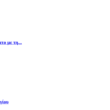
το με τη...
γίου