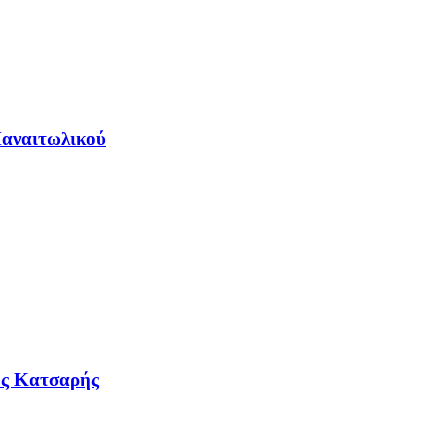
Παναιτωλικού
γος Κατσαρής