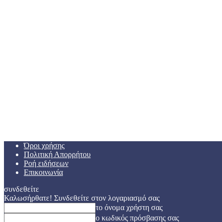
Όροι χρήσης
Πολιτική Απορρήτου
Ροή ειδήσεων
Επικοινωνία
συνδεθείτε
Καλωσήρθατε! Συνδεθείτε στον λογαριασμό σας
το όνομα χρήστη σας
ο κωδικός πρόσβασης σας