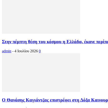
Στην πέμπτη θέση του κόσμου η Ελλάδα, έκανε περίπα
admin
-
4 Ιουλίου 2026
0
Ο Θανάσης Καγιάντζας επιστρέφει στη Δόξα Καινουρ