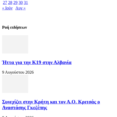
27
28
29
30
31
« Ιούν
Αυγ »
Ροή ειδήσεων
Ήττα για την Κ19 στην Αλβανία
9 Αυγούστου 2026
Συνεχίζει στην Κρήτη και τον Α.Ο. Κριτσάς ο
Αναστάσης Γκεζέπης