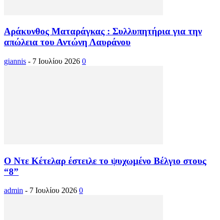
Αράκυνθος Ματαράγκας : Συλλυπητήρια για την
απώλεια του Αντώνη Λαυράνου
giannis
-
7 Ιουλίου 2026
0
Ο Ντε Κέτελαρ έστειλε το ψυχωμένο Βέλγιο στους
“8”
admin
-
7 Ιουλίου 2026
0