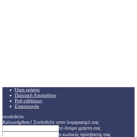
Όροι χρήσης
Πολιτική Απορρήτου
Ροή ειδήσεων
Επικοινωνία
συνδεθείτε
Καλωσήρθατε! Συνδεθείτε στον λογαριασμό σας
το όνομα χρήστη σας
ο κωδικός πρόσβασης σας