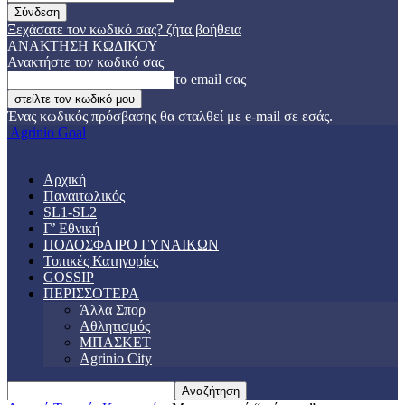
Ξεχάσατε τον κωδικό σας? ζήτα βοήθεια
ΑΝΑΚΤΗΣΗ ΚΩΔΙΚΟΥ
Ανακτήστε τον κωδικό σας
το email σας
Ένας κωδικός πρόσβασης θα σταλθεί με e-mail σε εσάς.
Agrinio Goal
Αρχική
Παναιτωλικός
SL1-SL2
Γ’ Εθνική
ΠΟΔΟΣΦΑΙΡΟ ΓΥΝΑΙΚΩΝ
Τοπικές Κατηγορίες
GOSSIP
ΠΕΡΙΣΣΟΤΕΡΑ
Άλλα Σπορ
Αθλητισμός
ΜΠΑΣΚΕΤ
Agrinio City