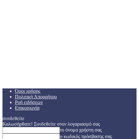
Όροι χρήσης
Πολιτική Απορρήτου
Ροή ειδήσεων
Επικοινωνία
συνδεθείτε
Καλωσήρθατε! Συνδεθείτε στον λογαριασμό σας
το όνομα χρήστη σας
ο κωδικός πρόσβασης σας