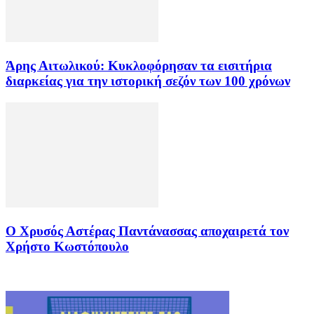
Άρης Αιτωλικού: Κυκλοφόρησαν τα εισιτήρια
διαρκείας για την ιστορική σεζόν των 100 χρόνων
Ο Χρυσός Αστέρας Παντάνασσας αποχαιρετά τον
Χρήστο Κωστόπουλο