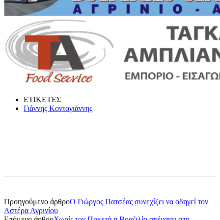
ΕΤΙΚΕΤΕΣ
Γιάννης Κοντογιάννης
Προηγούμενο άρθρο
Ο Γιώργος Πατσέας συνεχίζει να οδηγεί τον
Αστέρα Αγρινίου
Επόμενο άρθρο
Χωρίς τον Πακετά η Βραζιλία απέναντι στη