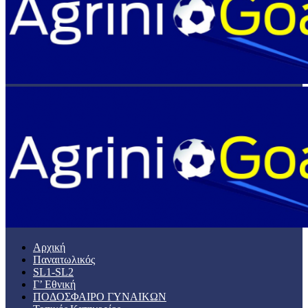
Αρχική
Παναιτωλικός
SL1-SL2
Γ’ Εθνική
ΠΟΔΟΣΦΑΙΡΟ ΓΥΝΑΙΚΩΝ