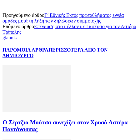
Προηγούμενο άρθρο
Γ’ Εθνική: Εκτός πρωταθλήματος εννέα
ομάδες μετά τη λήξη των δηλώσεων συμμετοχής
Επόμενο άρθρο
Επένδυση στο μέλλον με Γκιτέρσο για τον Αστέρα
Τρίπολης
giannis
ΠΑΡΟΜΟΙΑ ΑΡΘΡΑ
ΠΕΡΙΣΣΟΤΕΡΑ ΑΠΟ ΤΟΝ
ΔΗΜΙΟΥΡΓΟ
Ο Σέρτζιο Μούτσα συνεχίζει στον Χρυσό Αστέρα
Παντάνασσας