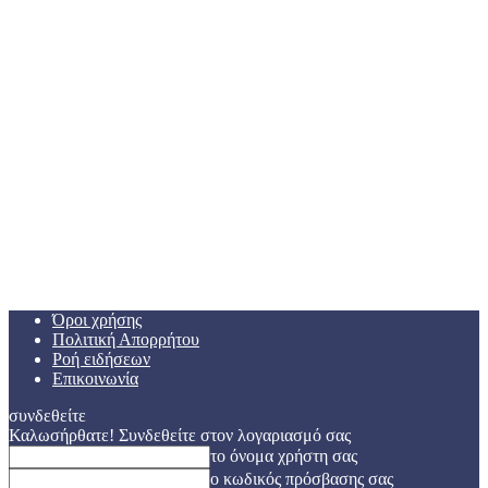
Όροι χρήσης
Πολιτική Απορρήτου
Ροή ειδήσεων
Επικοινωνία
συνδεθείτε
Καλωσήρθατε! Συνδεθείτε στον λογαριασμό σας
το όνομα χρήστη σας
ο κωδικός πρόσβασης σας