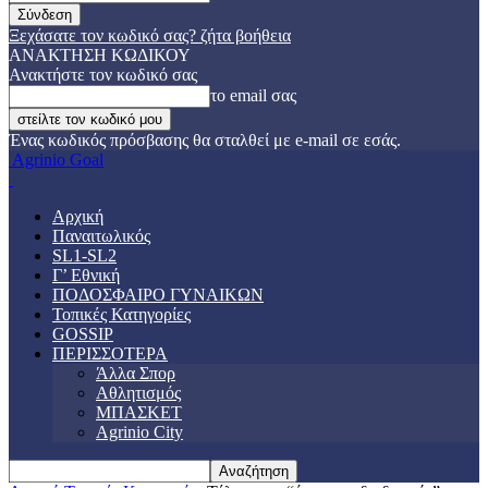
Ξεχάσατε τον κωδικό σας? ζήτα βοήθεια
ΑΝΑΚΤΗΣΗ ΚΩΔΙΚΟΥ
Ανακτήστε τον κωδικό σας
το email σας
Ένας κωδικός πρόσβασης θα σταλθεί με e-mail σε εσάς.
Agrinio Goal
Αρχική
Παναιτωλικός
SL1-SL2
Γ’ Εθνική
ΠΟΔΟΣΦΑΙΡΟ ΓΥΝΑΙΚΩΝ
Τοπικές Κατηγορίες
GOSSIP
ΠΕΡΙΣΣΟΤΕΡΑ
Άλλα Σπορ
Αθλητισμός
ΜΠΑΣΚΕΤ
Agrinio City