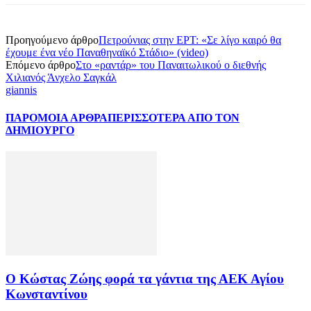
Προηγούμενο άρθρο
Πετρούνιας στην ΕΡΤ: «Σε λίγο καιρό θα
έχουμε ένα νέο Παναθηναϊκό Στάδιο» (video)
Επόμενο άρθρο
Στο «ραντάρ» του Παναιτωλικού ο διεθνής
Χιλιανός Άνχελο Σαγκάλ
giannis
ΠΑΡΟΜΟΙΑ ΑΡΘΡΑ
ΠΕΡΙΣΣΟΤΕΡΑ ΑΠΟ ΤΟΝ
ΔΗΜΙΟΥΡΓΟ
Ο Κώστας Ζώης φορά τα γάντια της ΑΕΚ Αγίου
Κωνσταντίνου