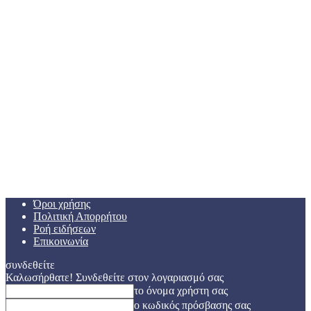
Όροι χρήσης
Πολιτική Απορρήτου
Ροή ειδήσεων
Επικοινωνία
συνδεθείτε
Καλωσήρθατε! Συνδεθείτε στον λογαριασμό σας
το όνομα χρήστη σας
ο κωδικός πρόσβασης σας