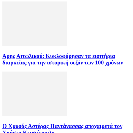
Άρης Αιτωλικού: Κυκλοφόρησαν τα εισιτήρια
διαρκείας για την ιστορική σεζόν των 100 χρόνων
Ο Χρυσός Αστέρας Παντάνασσας αποχαιρετά τον
Χρήστο Κωστόπουλο