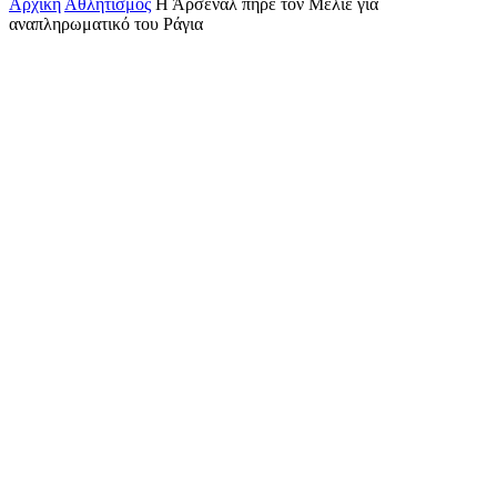
Αρχική
Αθλητισμός
Η Άρσεναλ πήρε τον Μελιέ για
αναπληρωματικό του Ράγια