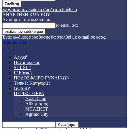
Ξεχάσατε τον κωδικό σας? ζήτα βοήθεια
ΑΝΑΚΤΗΣΗ ΚΩΔΙΚΟΥ
Ανακτήστε τον κωδικό σας
το email σας
Ένας κωδικός πρόσβασης θα σταλθεί με e-mail σε εσάς.
Agrinio Goal
Αρχική
Παναιτωλικός
SL1-SL2
Γ’ Εθνική
ΠΟΔΟΣΦΑΙΡΟ ΓΥΝΑΙΚΩΝ
Τοπικές Κατηγορίες
GOSSIP
ΠΕΡΙΣΣΟΤΕΡΑ
Άλλα Σπορ
Αθλητισμός
ΜΠΑΣΚΕΤ
Agrinio City