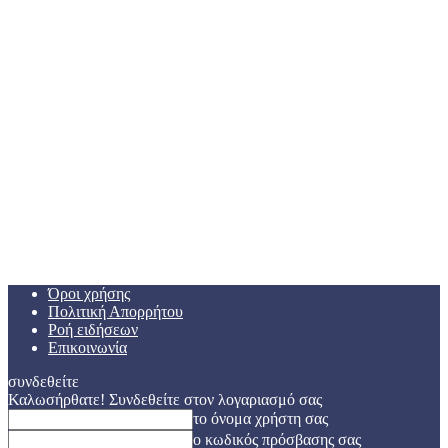
Όροι χρήσης
Πολιτική Απορρήτου
Ροή ειδήσεων
Επικοινωνία
συνδεθείτε
Καλωσήρθατε! Συνδεθείτε στον λογαριασμό σας
το όνομα χρήστη σας
ο κωδικός πρόσβασης σας