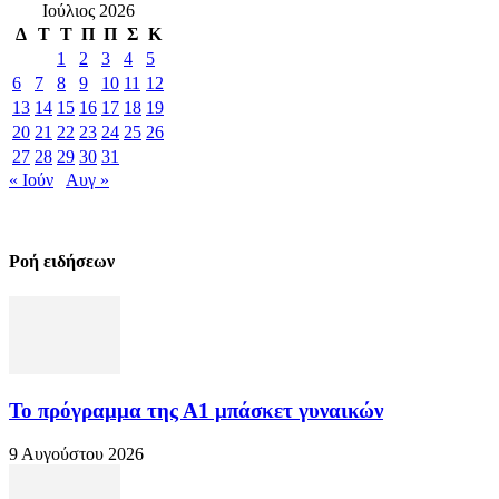
Ιούλιος 2026
Δ
Τ
Τ
Π
Π
Σ
Κ
1
2
3
4
5
6
7
8
9
10
11
12
13
14
15
16
17
18
19
20
21
22
23
24
25
26
27
28
29
30
31
« Ιούν
Αυγ »
Ροή ειδήσεων
Το πρόγραμμα της Α1 μπάσκετ γυναικών
9 Αυγούστου 2026