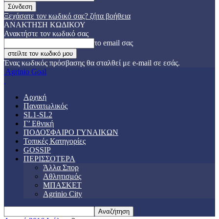
Ξεχάσατε τον κωδικό σας? ζήτα βοήθεια
ΑΝΑΚΤΗΣΗ ΚΩΔΙΚΟΥ
Ανακτήστε τον κωδικό σας
το email σας
Ένας κωδικός πρόσβασης θα σταλθεί με e-mail σε εσάς.
Agrinio Goal
Αρχική
Παναιτωλικός
SL1-SL2
Γ’ Εθνική
ΠΟΔΟΣΦΑΙΡΟ ΓΥΝΑΙΚΩΝ
Τοπικές Κατηγορίες
GOSSIP
ΠΕΡΙΣΣΟΤΕΡΑ
Άλλα Σπορ
Αθλητισμός
ΜΠΑΣΚΕΤ
Agrinio City