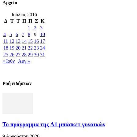
Αρχείο
Ιούλιος 2016
Δ
Τ
Τ
Π
Π
Σ
Κ
1
2
3
4
5
6
7
8
9
10
11
12
13
14
15
16
17
18
19
20
21
22
23
24
25
26
27
28
29
30
31
« Ιούν
Αυγ »
Ροή ειδήσεων
Το πρόγραμμα της Α1 μπάσκετ γυναικών
9 Αυγούστου 2026