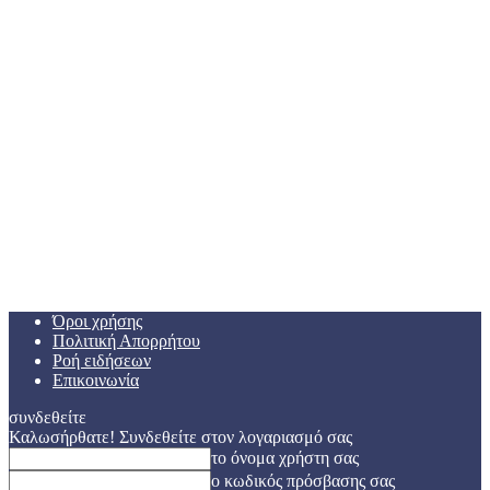
Όροι χρήσης
Πολιτική Απορρήτου
Ροή ειδήσεων
Επικοινωνία
συνδεθείτε
Καλωσήρθατε! Συνδεθείτε στον λογαριασμό σας
το όνομα χρήστη σας
ο κωδικός πρόσβασης σας