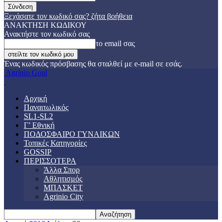
Ξεχάσατε τον κωδικό σας? ζήτα βοήθεια
ΑΝΑΚΤΗΣΗ ΚΩΔΙΚΟΥ
Ανακτήστε τον κωδικό σας
το email σας
Ένας κωδικός πρόσβασης θα σταλθεί με e-mail σε εσάς.
Agrinio Goal
Αρχική
Παναιτωλικός
SL1-SL2
Γ’ Εθνική
ΠΟΔΟΣΦΑΙΡΟ ΓΥΝΑΙΚΩΝ
Τοπικές Κατηγορίες
GOSSIP
ΠΕΡΙΣΣΟΤΕΡΑ
Άλλα Σπορ
Αθλητισμός
ΜΠΑΣΚΕΤ
Agrinio City