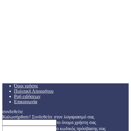
Όροι χρήσης
Πολιτική Απορρήτου
Ροή ειδήσεων
Επικοινωνία
συνδεθείτε
Καλωσήρθατε! Συνδεθείτε στον λογαριασμό σας
το όνομα χρήστη σας
ο κωδικός πρόσβασης σας