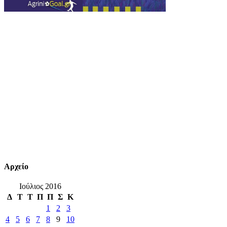
Αρχείο
Ιούλιος 2016
Δ
Τ
Τ
Π
Π
Σ
Κ
1
2
3
4
5
6
7
8
9
10