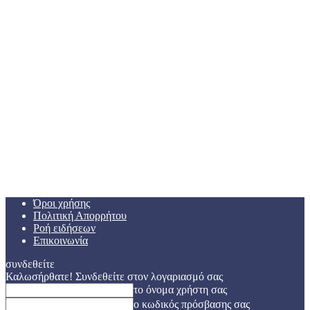
Όροι χρήσης
Πολιτική Απορρήτου
Ροή ειδήσεων
Επικοινωνία
συνδεθείτε
Καλωσήρθατε! Συνδεθείτε στον λογαριασμό σας
το όνομα χρήστη σας
ο κωδικός πρόσβασης σας