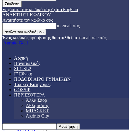
Ξεχάσατε τον κωδικό σας? ζήτα βοήθεια
ΑΝΑΚΤΗΣΗ ΚΩΔΙΚΟΥ
Ανακτήστε τον κωδικό σας
το email σας
Ένας κωδικός πρόσβασης θα σταλθεί με e-mail σε εσάς.
Agrinio Goal
Αρχική
Παναιτωλικός
SL1-SL2
Γ’ Εθνική
ΠΟΔΟΣΦΑΙΡΟ ΓΥΝΑΙΚΩΝ
Τοπικές Κατηγορίες
GOSSIP
ΠΕΡΙΣΣΟΤΕΡΑ
Άλλα Σπορ
Αθλητισμός
ΜΠΑΣΚΕΤ
Agrinio City