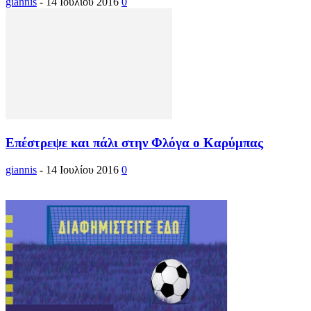
giannis
-
14 Ιουλίου 2016
0
Επέστρεψε και πάλι στην Φλόγα ο Καρύμπας
giannis
-
14 Ιουλίου 2016
0