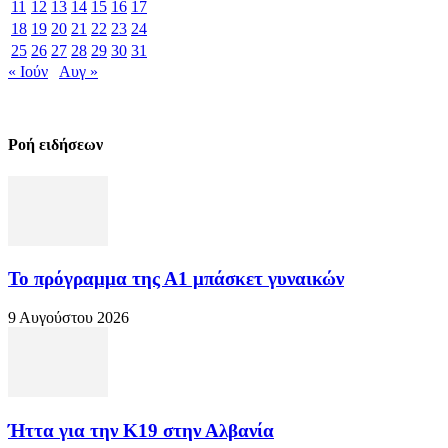
11
12
13
14
15
16
17
18
19
20
21
22
23
24
25
26
27
28
29
30
31
« Ιούν
Αυγ »
Ροή ειδήσεων
Το πρόγραμμα της Α1 μπάσκετ γυναικών
9 Αυγούστου 2026
Ήττα για την Κ19 στην Αλβανία