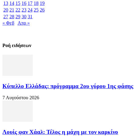
13
14
15
16
17
18
19
20
21
22
23
24
25
26
27
28
29
30
31
« Φεβ
Απρ »
Ροή ειδήσεων
Κύπελλο Ελλάδας: πρόγραμμα 2ου γύρου 1ης φάσης
7 Αυγούστου 2026
Λουίς φαν Χάαλ: Τέλος η μάχη με τον καρκίνο