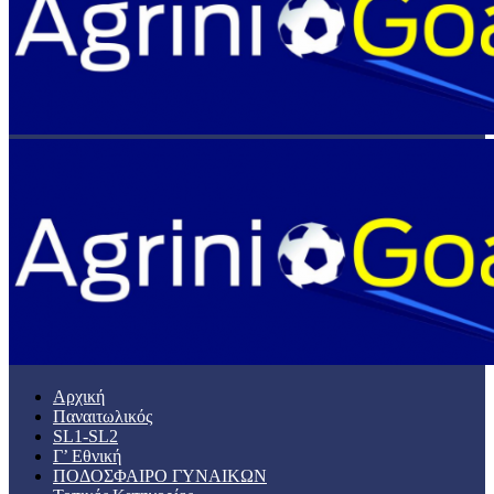
Αρχική
Παναιτωλικός
SL1-SL2
Γ’ Εθνική
ΠΟΔΟΣΦΑΙΡΟ ΓΥΝΑΙΚΩΝ