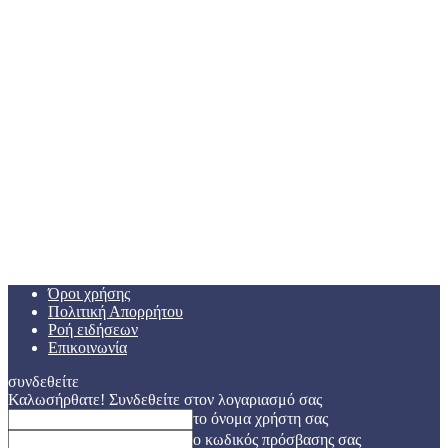
Όροι χρήσης
Πολιτική Απορρήτου
Ροή ειδήσεων
Επικοινωνία
συνδεθείτε
Καλωσήρθατε! Συνδεθείτε στον λογαριασμό σας
το όνομα χρήστη σας
ο κωδικός πρόσβασης σας