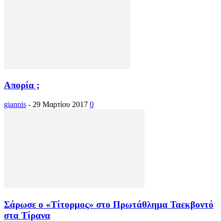
Απορία ;
giannis
-
29 Μαρτίου 2017
0
Σάρωσε ο «Τίτορμος» στο Πρωτάθλημα Ταεκβοντό
στα Τίρανα