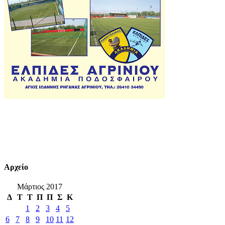
Αρχείο
Μάρτιος 2017
Δ
Τ
Τ
Π
Π
Σ
Κ
1
2
3
4
5
6
7
8
9
10
11
12