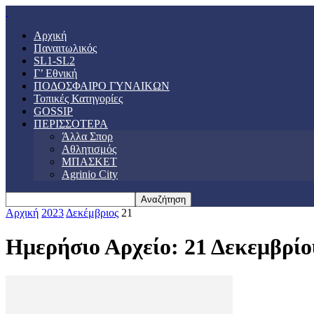
Αρχική
Παναιτωλικός
SL1-SL2
Γ’ Εθνική
ΠΟΔΟΣΦΑΙΡΟ ΓΥΝΑΙΚΩΝ
Τοπικές Κατηγορίες
GOSSIP
ΠΕΡΙΣΣΟΤΕΡΑ
Άλλα Σπορ
Αθλητισμός
ΜΠΑΣΚΕΤ
Agrinio City
Αρχική
2023
Δεκέμβριος
21
Ημερήσιο Αρχείο: 21 Δεκεμβρίο