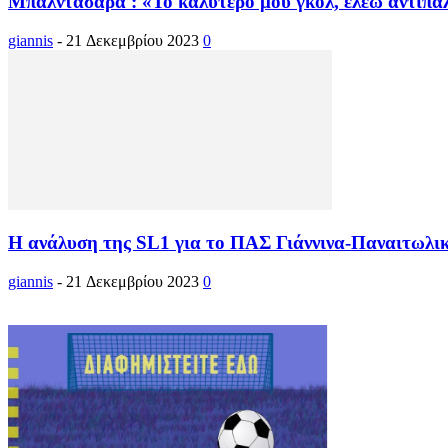
Μπαλντασάρα : «Το καλύτερό μου γκολ, ελέω αντιπά
giannis
-
21 Δεκεμβρίου 2023
0
Η ανάλυση της SL1 για το ΠΑΣ Γιάννινα-Παναιτωλι
giannis
-
21 Δεκεμβρίου 2023
0