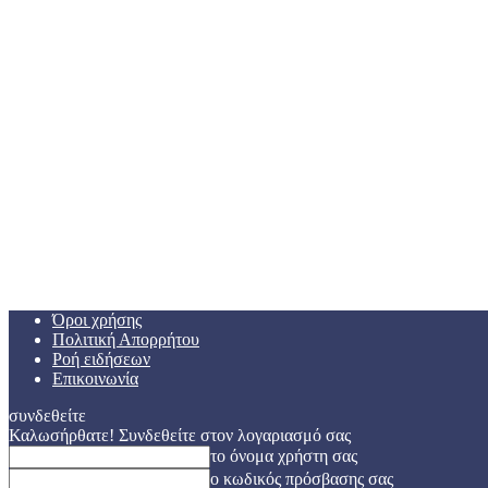
Όροι χρήσης
Πολιτική Απορρήτου
Ροή ειδήσεων
Επικοινωνία
συνδεθείτε
Καλωσήρθατε! Συνδεθείτε στον λογαριασμό σας
το όνομα χρήστη σας
ο κωδικός πρόσβασης σας