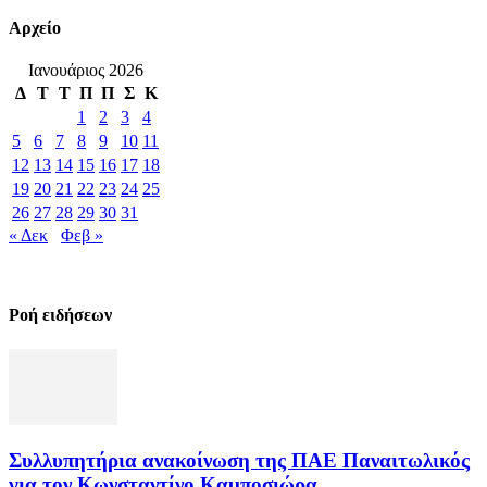
Αρχείο
Ιανουάριος 2026
Δ
Τ
Τ
Π
Π
Σ
Κ
1
2
3
4
5
6
7
8
9
10
11
12
13
14
15
16
17
18
19
20
21
22
23
24
25
26
27
28
29
30
31
« Δεκ
Φεβ »
Ροή ειδήσεων
Συλλυπητήρια ανακοίνωση της ΠΑΕ Παναιτωλικός
για τον Κωνσταντίνο Καμποσιώρα