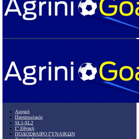
Αρχική
Παναιτωλικός
SL1-SL2
Γ’ Εθνική
ΠΟΔΟΣΦΑΙΡΟ ΓΥΝΑΙΚΩΝ