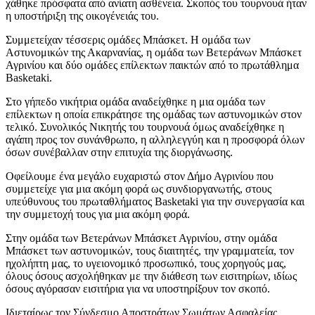
χάθηκε πρόσφατα από ανίατη ασθένεια. Σκοπός του τουρνουά ήταν
η υποστήριξη της οικογένειάς του.
Συμμετείχαν τέσσερις ομάδες Μπάσκετ. Η ομάδα των
Αστυνομικών της Ακαρνανίας, η ομάδα των Βετεράνων Μπάσκετ
Αγρινίου και δύο ομάδες επίλεκτων παικτών από το πρωτάθλημα
Basketaki.
Στο γήπεδο νικήτρια ομάδα αναδείχθηκε η μια ομάδα των
επίλεκτων η οποία επικράτησε της ομάδας των αστυνομικών στον
τελικό. Συνολικός Νικητής του τουρνουά όμως αναδείχθηκε η
αγάπη προς τον συνάνθρωπο, η αλληλεγγύη και η προσφορά όλων
όσων συνέβαλλαν στην επιτυχία της διοργάνωσης.
Οφείλουμε ένα μεγάλο ευχαριστώ στον Δήμο Αγρινίου που
συμμετείχε για μια ακόμη φορά ως συνδιοργανωτής, στους
υπεύθυνους του πρωταθλήματος Basketaki για την συνεργασία και
την συμμετοχή τους για μια ακόμη φορά.
Στην ομάδα των Βετεράνων Μπάσκετ Αγρινίου, στην ομάδα
Μπάσκετ των αστυνομικών, τους διαιτητές, την γραμματεία, τον
ηχολήπτη μας, το υγειονομικό προσωπικό, τους χορηγούς μας,
όλους όσους ασχολήθηκαν με την διάθεση των εισιτηρίων, ιδίως
όσους αγόρασαν εισιτήρια για να υποστηρίξουν τον σκοπό.
Ιδιεταίρως τον Σύνδεσμο Αποστράτων Σωμάτων Ασφαλείας