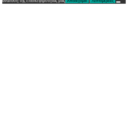
ανάλυση της επισκεψιμότητάς μας
Αποδέχομαι
Λεπτομέρειες