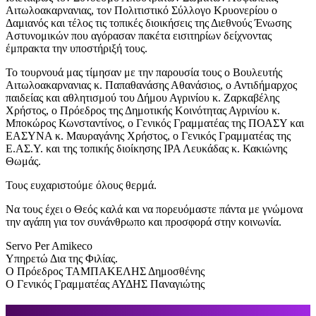
Αιτωλοακαρνανιας, τον Πολιτιστικό Σύλλογο Κρυονερίου ο
Δαμιανός και τέλος τις τοπικές διοικήσεις της Διεθνούς Ένωσης
Αστυνομικών που αγόρασαν πακέτα εισιτηρίων δείχνοντας
έμπρακτα την υποστήριξή τους.
Το τουρνουά μας τίμησαν με την παρουσία τους ο Βουλευτής
Αιτωλοακαρνανιας κ. Παπαθανάσης Αθανάσιος, ο Αντιδήμαρχος
παιδείας και αθλητισμού του Δήμου Αγρινίου κ. Ζαρκαβέλης
Χρήστος, ο Πρόεδρος της Δημοτικής Κοινότητας Αγρινίου κ.
Μποκώρος Κωνσταντίνος, ο Γενικός Γραμματέας της ΠΟΑΣΥ και
ΕΑΣΥΝΑ κ. Μαυραγάνης Χρήστος, ο Γενικός Γραμματέας της
Ε.ΑΣ.Υ. και της τοπικής διοίκησης ΙΡΑ Λευκάδας κ. Κακιώνης
Θωμάς.
Τους ευχαριστούμε όλους θερμά.
Να τους έχει ο Θεός καλά και να πορευόμαστε πάντα με γνώμονα
την αγάπη για τον συνάνθρωπο και προσφορά στην κοινωνία.
Servo Per Amikeco
Υπηρετώ Δια της Φιλίας.
Ο Πρόεδρος ΤΑΜΠΑΚΕΛΗΣ Δημοσθένης
Ο Γενικός Γραμματέας ΑΥΔΗΣ Παναγιώτης