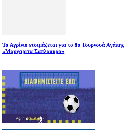
Το Αγρίνιο ετοιμάζεται για το 8ο Τουρνουά Αγάπης
«Μαργαρίτα Σαπλαούρα»