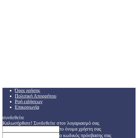
Όροι χρήσης
Πολιτική Απορρήτου
Ροή ειδήσεων
Επικοινωνία
συνδεθείτε
Καλωσήρθατε! Συνδεθείτε στον λογαριασμό σας
το όνομα χρήστη σας
ο κωδικός πρόσβασης σας