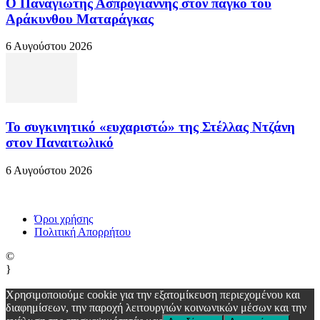
Ο Παναγιώτης Ασπρογιάννης στον πάγκο του
Αράκυνθου Ματαράγκας
6 Αυγούστου 2026
Το συγκινητικό «ευχαριστώ» της Στέλλας Ντζάνη
στον Παναιτωλικό
6 Αυγούστου 2026
Όροι χρήσης
Πολιτική Απορρήτου
©
}
Χρησιμοποιούμε cookie για την εξατομίκευση περιεχομένου και
διαφημίσεων, την παροχή λειτουργιών κοινωνικών μέσων και την