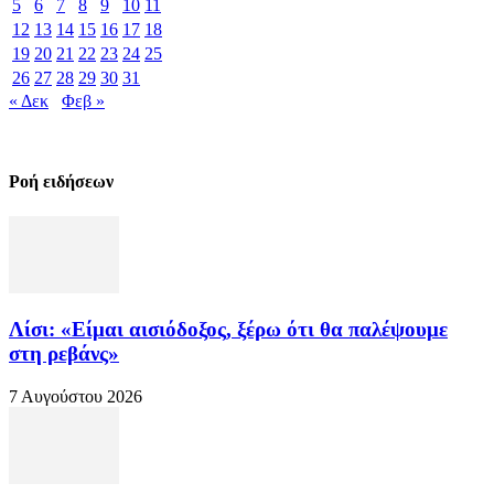
5
6
7
8
9
10
11
12
13
14
15
16
17
18
19
20
21
22
23
24
25
26
27
28
29
30
31
« Δεκ
Φεβ »
Ροή ειδήσεων
Λίσι: «Είμαι αισιόδοξος, ξέρω ότι θα παλέψουμε
στη ρεβάνς»
7 Αυγούστου 2026