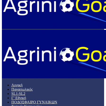
Αρχική
Παναιτωλικός
SL1-SL2
Γ’ Εθνική
ΠΟΔΟΣΦΑΙΡΟ ΓΥΝΑΙΚΩΝ