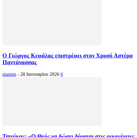
Ο Γιώργος Κεφάλας επιστρέφει στον Χρυσό Αστέρα
Παντάνασσας
giannis
-
28 Ιανουαρίου 2026
0
Τσιμίκας: «Ο Θεός να δώσει δύναμη στις οικογένειες