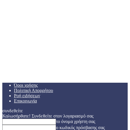
Όροι χρήσης
Πολιτική Απορρήτου
Ροή ειδήσεων
Επικοινωνία
συνδεθείτε
Καλωσήρθατε! Συνδεθείτε στον λογαριασμό σας
το όνομα χρήστη σας
ο κωδικός πρόσβασης σας