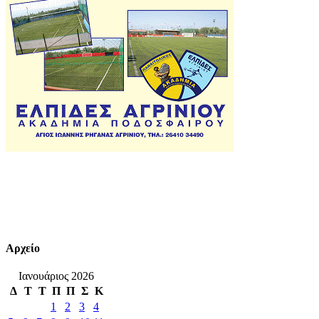
Αρχείο
Ιανουάριος 2026
Δ
Τ
Τ
Π
Π
Σ
Κ
1
2
3
4