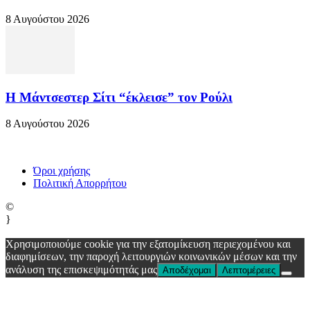
8 Αυγούστου 2026
Η Μάντσεστερ Σίτι “έκλεισε” τον Ρούλι
8 Αυγούστου 2026
Όροι χρήσης
Πολιτική Απορρήτου
©
}
Χρησιμοποιούμε cookie για την εξατομίκευση περιεχομένου και
διαφημίσεων, την παροχή λειτουργιών κοινωνικών μέσων και την
ανάλυση της επισκεψιμότητάς μας
Αποδέχομαι
Λεπτομέρειες