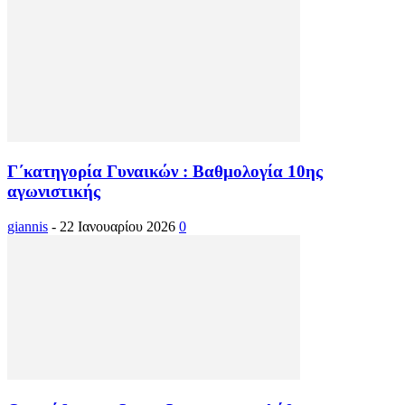
Γ΄κατηγορία Γυναικών : Βαθμολογία 10ης
αγωνιστικής
giannis
-
22 Ιανουαρίου 2026
0