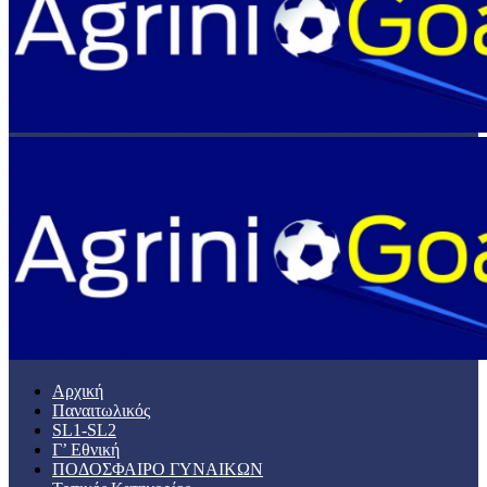
Αρχική
Παναιτωλικός
SL1-SL2
Γ’ Εθνική
ΠΟΔΟΣΦΑΙΡΟ ΓΥΝΑΙΚΩΝ