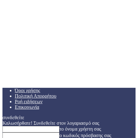
Όροι χρήσης
Πολιτική Απορρήτου
Ροή ειδήσεων
Επικοινωνία
συνδεθείτε
Καλωσήρθατε! Συνδεθείτε στον λογαριασμό σας
το όνομα χρήστη σας
ο κωδικός πρόσβασης σας