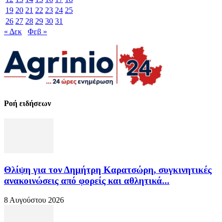
19
20
21
22
23
24
25
26
27
28
29
30
31
« Δεκ
Φεβ »
Ροή ειδήσεων
Θλίψη για τον Δημήτρη Καρατσώρη, συγκινητικές
ανακοινώσεις από φορείς και αθλητικά...
8 Αυγούστου 2026