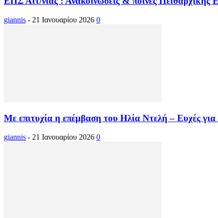
ΕΠΣ Αιτ/νίας : Ανακοινώσεις & ποινές Πειθαρχικής 
giannis
-
21 Ιανουαρίου 2026
0
Με επιτυχία η επέμβαση του Ηλία Ντελή – Ευχές για τ
giannis
-
21 Ιανουαρίου 2026
0