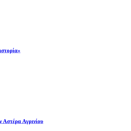
ιστορία»
ν Αστέρα Αγρινίου