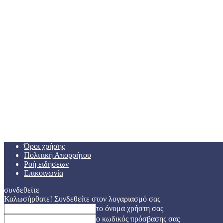
Όροι χρήσης
Πολιτική Απορρήτου
Ροή ειδήσεων
Επικοινωνία
συνδεθείτε
Καλωσήρθατε! Συνδεθείτε στον λογαριασμό σας
το όνομα χρήστη σας
ο κωδικός πρόσβασης σας