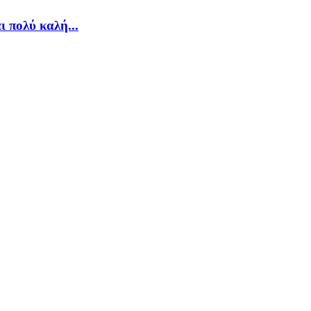
ι πολύ καλή...