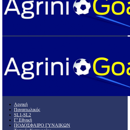
Αρχική
Παναιτωλικός
SL1-SL2
Γ’ Εθνική
ΠΟΔΟΣΦΑΙΡΟ ΓΥΝΑΙΚΩΝ