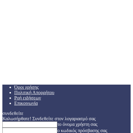
Όροι χρήσης
Πολιτική Απορρήτου
Ροή ειδήσεων
Επικοινωνία
συνδεθείτε
Καλωσήρθατε! Συνδεθείτε στον λογαριασμό σας
το όνομα χρήστη σας
ο κωδικός πρόσβασης σας