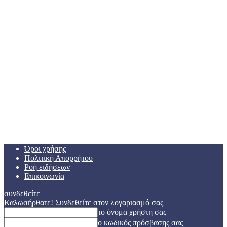
Όροι χρήσης
Πολιτική Απορρήτου
Ροή ειδήσεων
Επικοινωνία
συνδεθείτε
Καλωσήρθατε! Συνδεθείτε στον λογαριασμό σας
το όνομα χρήστη σας
ο κωδικός πρόσβασης σας