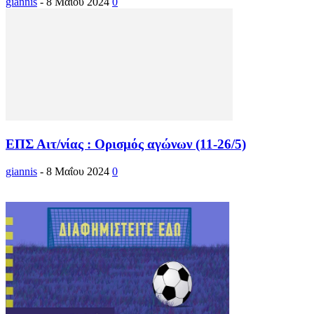
giannis
-
8 Μαΐου 2024
0
ΕΠΣ Αιτ/νίας : Ορισμός αγώνων (11-26/5)
giannis
-
8 Μαΐου 2024
0