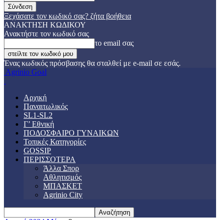
Ξεχάσατε τον κωδικό σας? ζήτα βοήθεια
ΑΝΑΚΤΗΣΗ ΚΩΔΙΚΟΥ
Ανακτήστε τον κωδικό σας
το email σας
Ένας κωδικός πρόσβασης θα σταλθεί με e-mail σε εσάς.
Agrinio Goal
Αρχική
Παναιτωλικός
SL1-SL2
Γ’ Εθνική
ΠΟΔΟΣΦΑΙΡΟ ΓΥΝΑΙΚΩΝ
Τοπικές Κατηγορίες
GOSSIP
ΠΕΡΙΣΣΟΤΕΡΑ
Άλλα Σπορ
Αθλητισμός
ΜΠΑΣΚΕΤ
Agrinio City