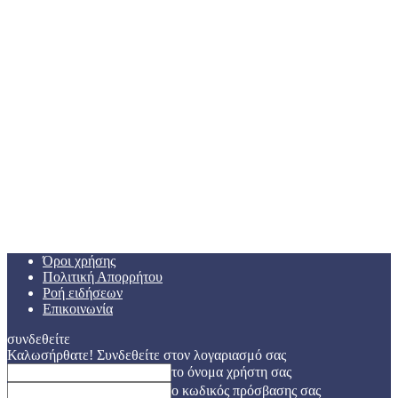
Όροι χρήσης
Πολιτική Απορρήτου
Ροή ειδήσεων
Επικοινωνία
συνδεθείτε
Καλωσήρθατε! Συνδεθείτε στον λογαριασμό σας
το όνομα χρήστη σας
ο κωδικός πρόσβασης σας