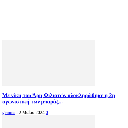
Με νίκη του Άρη Φιλιατών ολοκληρώθηκε η 2η
αγωνιστική των μπαράζ...
giannis
-
2 Μαΐου 2024
0