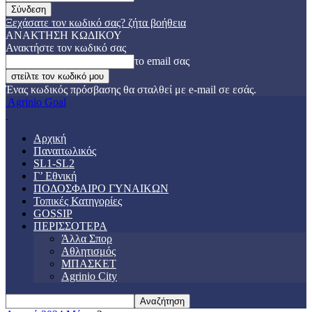
Ξεχάσατε τον κωδικό σας? ζήτα βοήθεια
ΑΝΑΚΤΗΣΗ ΚΩΔΙΚΟΥ
Ανακτήστε τον κωδικό σας
το email σας
Ένας κωδικός πρόσβασης θα σταλθεί με e-mail σε εσάς.
Agrinio Goal
Αρχική
Παναιτωλικός
SL1-SL2
Γ’ Εθνική
ΠΟΔΟΣΦΑΙΡΟ ΓΥΝΑΙΚΩΝ
Τοπικές Κατηγορίες
GOSSIP
ΠΕΡΙΣΣΟΤΕΡΑ
Άλλα Σπορ
Αθλητισμός
ΜΠΑΣΚΕΤ
Agrinio City