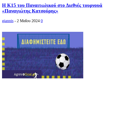
Η Κ15 του Παναιτωλικού στο Διεθνές τουρνουά
«Παναγιώτης Κατσούρης»
giannis
-
2 Μαΐου 2024
0