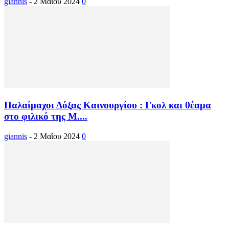
giannis
-
2 Μαΐου 2024
0
Παλαίμαχοι Δόξας Καινουργίου : Γκολ και θέαμα
στο φιλικό της Μ....
giannis
-
2 Μαΐου 2024
0