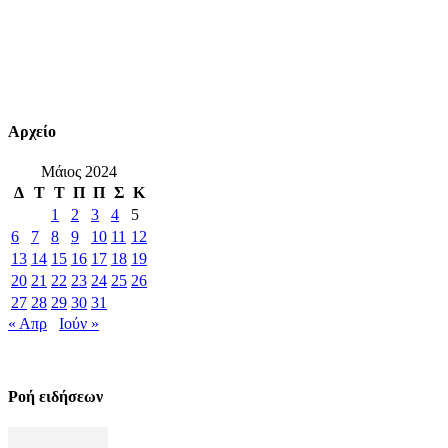
Αρχείο
Μάιος 2024
Δ
Τ
Τ
Π
Π
Σ
Κ
1
2
3
4
5
6
7
8
9
10
11
12
13
14
15
16
17
18
19
20
21
22
23
24
25
26
27
28
29
30
31
« Απρ
Ιούν »
Ροή ειδήσεων