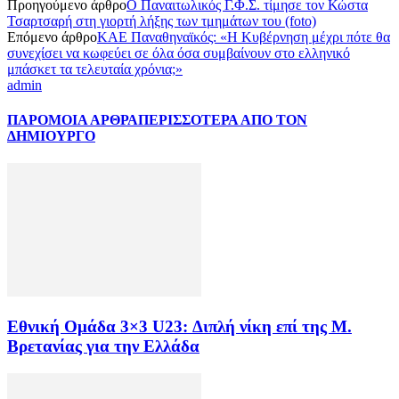
Προηγούμενο άρθρο
Ο Παναιτωλικός Γ.Φ.Σ. τίμησε τον Κώστα
Τσαρτσαρή στη γιορτή λήξης των τμημάτων του (foto)
Επόμενο άρθρο
ΚΑΕ Παναθηναϊκός: «Η Κυβέρνηση μέχρι πότε θα
συνεχίσει να κωφεύει σε όλα όσα συμβαίνουν στο ελληνικό
μπάσκετ τα τελευταία χρόνια;»
admin
ΠΑΡΟΜΟΙΑ ΑΡΘΡΑ
ΠΕΡΙΣΣΟΤΕΡΑ ΑΠΟ ΤΟΝ
ΔΗΜΙΟΥΡΓΟ
Εθνική Ομάδα 3×3 U23: Διπλή νίκη επί της Μ.
Βρετανίας για την Ελλάδα