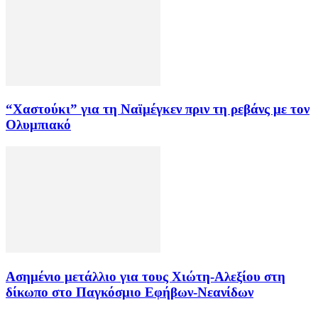
“Χαστούκι” για τη Ναϊμέγκεν πριν τη ρεβάνς με τον
Ολυμπιακό
Ασημένιο μετάλλιο για τους Χιώτη-Αλεξίου στη
δίκωπο στο Παγκόσμιο Εφήβων-Νεανίδων