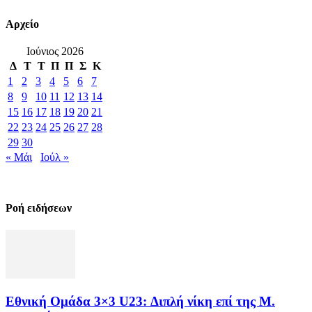
Αρχείο
Ιούνιος 2026
Δ
Τ
Τ
Π
Π
Σ
Κ
1
2
3
4
5
6
7
8
9
10
11
12
13
14
15
16
17
18
19
20
21
22
23
24
25
26
27
28
29
30
« Μάι
Ιούλ »
Ροή ειδήσεων
Εθνική Ομάδα 3×3 U23: Διπλή νίκη επί της Μ.